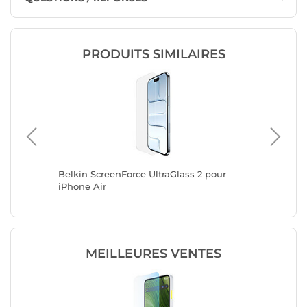
PRODUITS SIMILAIRES
hone 16
Belkin ScreenForce UltraGlass 2 pour
Belkin S
iPhone Air
iPhone 
MEILLEURES VENTES