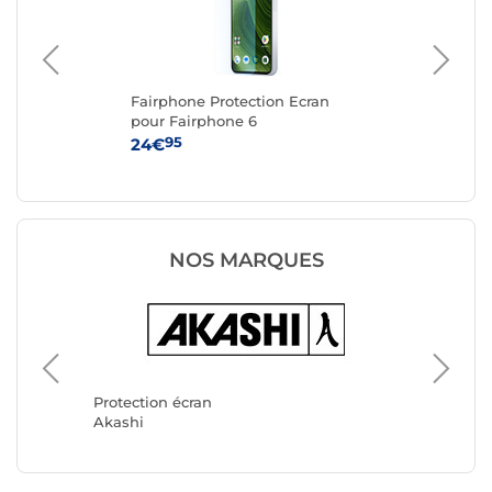
ng
Fairphone Protection Ecran
Ak
pour Fairphone 6
iPh
95
24€
10
NOS MARQUES
Protecti
Tiger Gl
Protection écran
Akashi