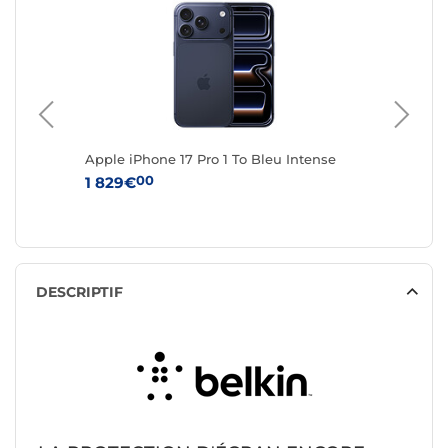
nt
Apple iPhone 17 Pro 1 To Bleu Intense
Apple i
Cosmiq
00
1 829€
1 829€
DESCRIPTIF