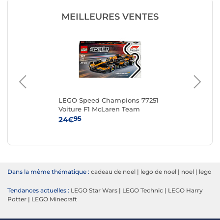
MEILLEURES VENTES
LEGO Speed Champions 77251
LE
Voiture F1 McLaren Team
MCL38
95
24€
54
Dans la même thématique :
cadeau de noel
|
lego de noel
|
noel
|
lego
Tendances actuelles :
LEGO Star Wars
|
LEGO Technic
|
LEGO Harry
Potter
|
LEGO Minecraft