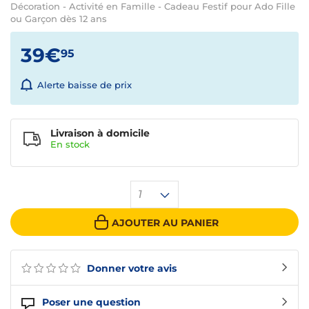
Décoration - Activité en Famille - Cadeau Festif pour Ado Fille
ou Garçon dès 12 ans
39€
95
Alerte baisse de prix
Livraison à domicile
En
stock
1
AJOUTER AU PANIER
Donner votre avis
Poser une question