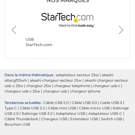
NOS MARQUES
USB
Goobay
USB
StarTech.com
Dans la même thématique :
adaptateur secteur 25w
|
akashi
altacgf25wh
|
akashi chargeur secteur 25w
|
akashi chargeur secteur
usb-c 25w
|
chargeur 25w
|
chargeur telephone
|
chargeur usb c
|
chargeur usb c 25w
|
chargeur usb
|
chargeur iphone
Tendances actuelles :
Câble USB 2.0
|
Câble USB 3.0
|
Cable USB 3.1
Type C
|
Câble USB 3.2
|
Câble mini USB
|
Câble micro USB
|
Rallonge
USB 2.0
|
Rallonge USB 3.0
|
Adaptateur USB
|
Adaptateur USB-C
|
Câble Thunderbolt
|
Chargeur USB
|
Extendeur USB
|
Switch USB
|
Bouchon USB