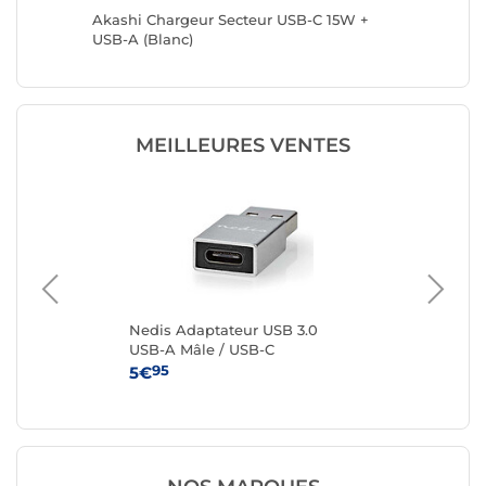
15W +
Akashi Chargeur Secteur USB-C 15W +
Akashi 
USB-A (Blanc)
Univers
pays
MEILLEURES VENTES
m
Nedis Adaptateur USB 3.0
Ne
USB-A Mâle / USB-C
US
95
5€
3€