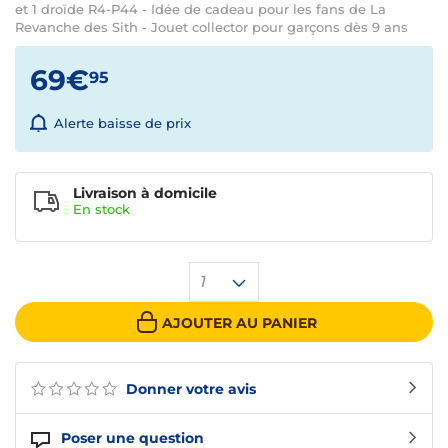
et 1 droïde R4-P44 - Idée de cadeau pour les fans de La
Revanche des Sith - Jouet collector pour garçons dès 9 ans
69€
95
Alerte baisse de prix
Livraison à domicile
En
stock
1
AJOUTER AU PANIER
Donner votre avis
Poser une question