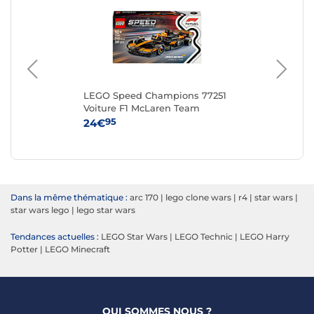
LEGO Speed Champions 77251
LE
Voiture F1 McLaren Team
MCL38
95
24€
54
Dans la même thématique :
arc 170
|
lego clone wars
|
r4
|
star wars
|
star wars lego
|
lego star wars
Tendances actuelles :
LEGO Star Wars
|
LEGO Technic
|
LEGO Harry
Potter
|
LEGO Minecraft
QUI SOMMES NOUS ?