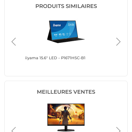
PRODUITS SIMILAIRES
8
iiyama 15.6" LED - P1671HSC-B1
Acer 15
MEILLEURES VENTES