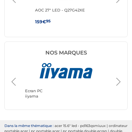
ng
AOC 27" LED - Q27G42XE
MS
95
159€
10
NOS MARQUES
Ecran P
ASUS
Ecran PC
iiyama
Dans la même thématique :
acer 15.6" led - pd163qsmiuux
|
ordinateur
portable acer
|
pc portable acer
|
pc portable double ecran
|
double