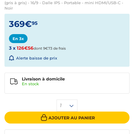
(gris à gris) - 16/9 - Dalle IPS - Portable - mini HDMI/USB-C -
Noir
369€
95
En 3x
3 x
126€56
dont 9€73 de frais
Alerte baisse de prix
Livraison à domicile
En
stock
1
AJOUTER AU PANIER