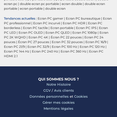
ecran pc
|
double ecran pc portable
|
ecran double
|
double ecran
portable
|
ecran portable
|
double ecran
Tendances actuelles :
Ecran PC gamer
|
Ecran PC bureautique
|
Ecran
PC professionnel
|
Ecran PC incurvé
|
Ecran PC HDR
|
Ecran PC
borderless
|
Ecran PC tactile
|
Ecran portable
|
Ecran PC IPS
|
Ecran
PC LED
|
Ecran PC OLED
|
Ecran PC QLED
|
Ecran PC 1080p
|
Ecran
PC 2K WQHD
|
Ecran PC 4K
|
Écran PC 22 pouces
|
Ecran PC 24
pouces
|
Écran PC 27 pouces
|
Ecran PC 32 pouces
|
Ecran PC 16/9
|
Ecran PC 21/9
|
Ecran PC 32/9
|
Ecran PC 100 Hz
|
Ecran PC 120 Hz
|
Ecran PC 144 Hz
|
Ecran PC 240 Hz
|
Ecran PC 360 Hz
|
Ecran PC
HDMI 2.1
QUI SOMMES NOUS ?
Notre Histoire
CGV
/
Avis clients
Données personnelles
et
Cookies
Gérer mes cookies
Mentions légales