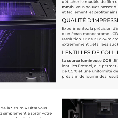
détacher le modèle du film et 
mm/h
. Vous pouvez passer 
et facilement, et profiter ain
QUALITÉ D'IMPRESSI
Expérimentez la précision d'i
d'un écran monochrome LCD 12
résolution XY de 19 x 24 mic
extrêmement détaillées aux b
LENTILLES DE COLL
La
source lumineuse COB
dif
lentilles Fresnel, elle perme
de 0.5 % et une uniformité de 
près afin de fournir des résul
de la Saturn 4 Ultra vous
ez simplement à sortir votre