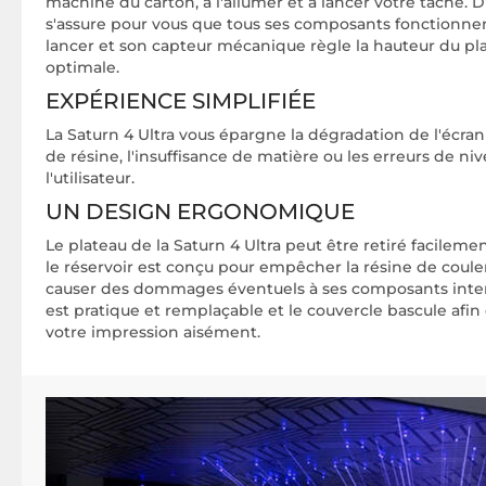
machine du carton, à l'allumer et à lancer votre tâche. D
s'assure pour vous que tous ses composants fonctionne
lancer et son capteur mécanique règle la hauteur du pl
optimale.
EXPÉRIENCE SIMPLIFIÉE
La Saturn 4 Ultra vous épargne la dégradation de l'écra
de résine, l'insuffisance de matière ou les erreurs de ni
l'utilisateur.
UN DESIGN ERGONOMIQUE
Le plateau de la Saturn 4 Ultra peut être retiré facilem
le réservoir est conçu pour empêcher la résine de coule
causer des dommages éventuels à ses composants intern
est pratique et remplaçable et le couvercle bascule afin
votre impression aisément.