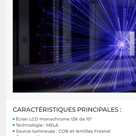
CARACTÉRISTIQUES PRINCIPALES :
Écran LCD monochrome 12K de 10"
Technologie : MSLA
Source lumineuse : COB et lentilles Fresnel