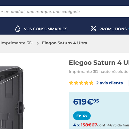
VOS CONSOMMABLES
PROMOTIONS
Imprimante 3D
Elegoo Saturn 4 Ultra
Elegoo Saturn 4 U
Imprimante 3D haute résolutio
2 avis clients
619€
95
En 4x
4 x
158€67
dont 14€73 de frai