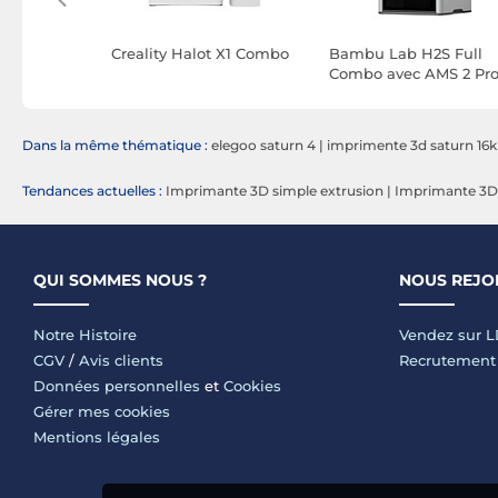
a S1
Creality Halot X1 Combo
Bambu Lab H2S Full
Combo avec AMS 2 Pr
Dans la même thématique :
elegoo saturn 4
|
imprimente 3d saturn 16k
Tendances actuelles :
Imprimante 3D simple extrusion
|
Imprimante 3D
QUI SOMMES NOUS ?
NOUS REJO
Notre Histoire
Vendez sur 
CGV
/
Avis clients
Recrutement
Données personnelles
et
Cookies
Gérer mes cookies
Mentions légales