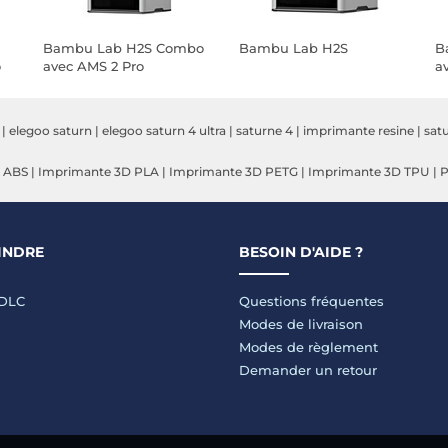
Bambu Lab H2S Combo
Bambu Lab H2S
B
o
avec AMS 2 Pro
a
|
elegoo saturn
|
elegoo saturn 4 ultra
|
saturne 4
|
imprimante resine
|
satu
 ABS
|
Imprimante 3D PLA
|
Imprimante 3D PETG
|
Imprimante 3D TPU
|
P
INDRE
BESOIN D'AIDE ?
LDLC
Questions fréquentes
Modes de livraison
Modes de règlement
Demander un retour