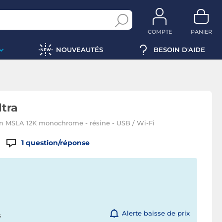
COMPTE
PANIER
NOUVEAUTÉS
BESOIN D'AIDE
ltra
n MSLA 12K monochrome - résine - USB / Wi-Fi
1
question/réponse
Alerte baisse de prix
s