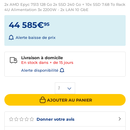
2x AMD Epyc 7513 128 Go 2x SSD 240 Go + 10x SSD 7.68 To Rack
4U Alimentation 3x 2200W - 2x LAN 10 GbE
44 585€
95
Alerte baisse de prix
Livraison à domicile
En stock dans + de
15 jours
Alerte disponibilité
1
AJOUTER AU PANIER
Donner votre avis