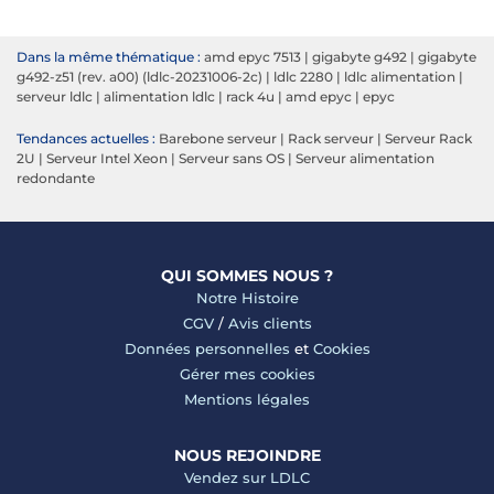
Dans la même thématique :
amd epyc 7513
|
gigabyte g492
|
gigabyte
g492-z51 (rev. a00) (ldlc-20231006-2c)
|
ldlc 2280
|
ldlc alimentation
|
serveur ldlc
|
alimentation ldlc
|
rack 4u
|
amd epyc
|
epyc
Tendances actuelles :
Barebone serveur
|
Rack serveur
|
Serveur Rack
2U
|
Serveur Intel Xeon
|
Serveur sans OS
|
Serveur alimentation
redondante
QUI SOMMES NOUS ?
Notre Histoire
CGV
/
Avis clients
Données personnelles
et
Cookies
Gérer mes cookies
Mentions légales
NOUS REJOINDRE
Vendez sur LDLC