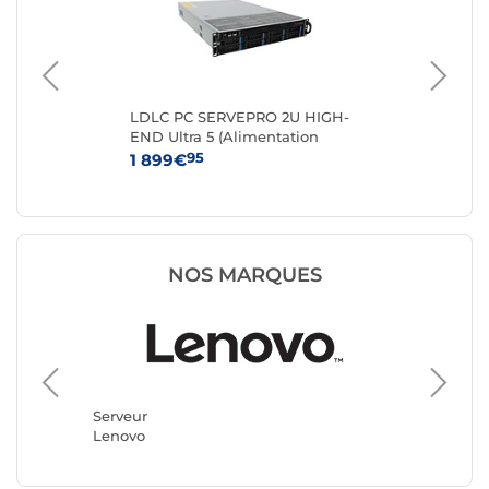
LDLC PC SERVEPRO 2U HIGH-
Le
END Ultra 5 (Alimentation
redondante)
95
1 899€
1 
NOS MARQUES
Serveur
LDLC
Serveur
Lenovo