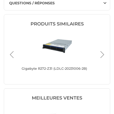
QUESTIONS / RÉPONSES
PRODUITS SIMILAIRES
/x8 PCIe
Gigabyte R272-Z31 (LDLC-20231006-2B)
Gigabyt
MEILLEURES VENTES