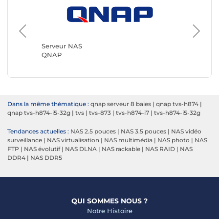
Serveur
Synolog
Serveur NAS
QNAP
Dans la même thématique :
qnap serveur 8 baies
|
qnap tvs-h874
|
qnap tvs-h874-i5-32g
|
tvs
|
tvs-873
|
tvs-h874-i7
|
tvs-h874-i5-32g
Tendances actuelles :
NAS 2.5 pouces
|
NAS 3.5 pouces
|
NAS vidéo
surveillance
|
NAS virtualisation
|
NAS multimédia
|
NAS photo
|
NAS
FTP
|
NAS évolutif
|
NAS DLNA
|
NAS rackable
|
NAS RAID
|
NAS
DDR4
|
NAS DDR5
QUI SOMMES NOUS ?
Notre Histoire