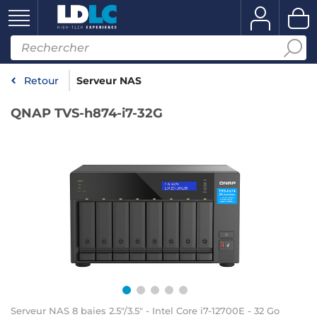
Retour
Serveur NAS
QNAP TVS-h874-i7-32G
Serveur NAS 8 baies 2.5"/3.5" - Intel Core i7-12700E - 32 Go