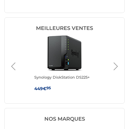
MEILLEURES VENTES
Synology DiskStation DS225+
Sy
95
449€
38
NOS MARQUES