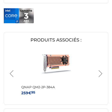
PRODUITS ASSOCIÉS :
QNAP QM2-2P-384A
QNAP Q
95
9
259€
249€