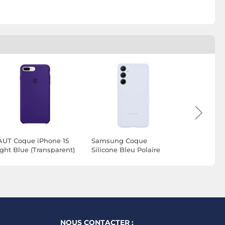
AUT Coque iPhone 15
Samsung Coque
Samsung 
ight Blue (Transparent)
Silicone Bleu Polaire
Silicone L
Galaxy A35 5G
Galaxy A5
NOUS CONTACTER :