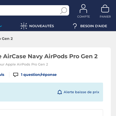
COMPTE
PANIER
NOUVEAUTÉS
BESOIN D'AIDE
o Gen 2
 AirCase Navy AirPods Pro Gen 2
our Apple AirPods Pro Gen 2
vis
1
question/réponse
Alerte baisse de prix