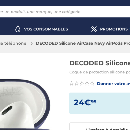
VOS CONSOMMABLES
PROMOTIONS
e téléphone
DECODED Silicone AirCase Navy AirPods Pr
DECODED Silicone
Coque de protection silicone p
Donner votre a
24€
95