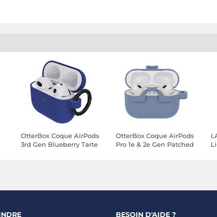
OtterBox Coque AirPods
OtterBox Coque AirPods
L
3rd Gen Blueberry Tarte
Pro 1e & 2e Gen Patched
L
Blue
Jeans Blue
INDRE
BESOIN D'AIDE ?