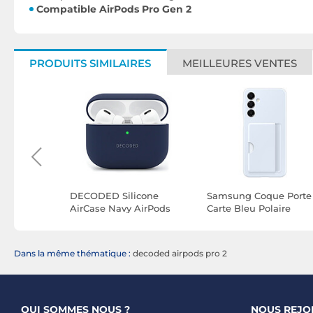
Compatible AirPods Pro Gen 2
PRODUITS SIMILAIRES
MEILLEURES VENTES
ll Pro
DECODED Silicone
Samsung Coque Porte
ur iPhone
AirCase Navy AirPods
Carte Bleu Polaire
Pro 3
Galaxy A16 / A16 5G
Dans la même thématique :
decoded airpods pro 2
QUI SOMMES NOUS ?
NOUS REJO