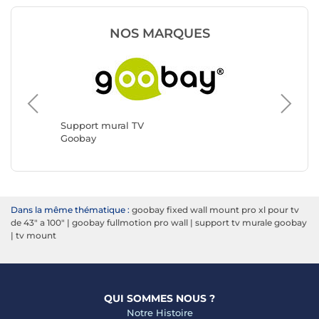
NOS MARQUES
Support
ERARD 
Support mural TV
Goobay
Dans la même thématique :
goobay fixed wall mount pro xl pour tv
de 43" a 100"
|
goobay fullmotion pro wall
|
support tv murale goobay
|
tv mount
QUI SOMMES NOUS ?
Notre Histoire