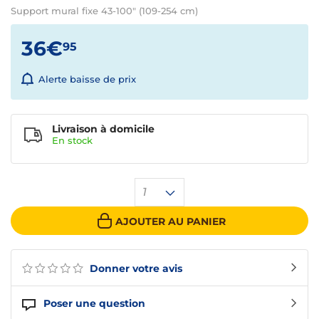
Support mural fixe 43-100" (109-254 cm)
36€
95
Alerte baisse de prix
Livraison à domicile
En
stock
1
AJOUTER AU PANIER
Donner votre avis
Poser une question