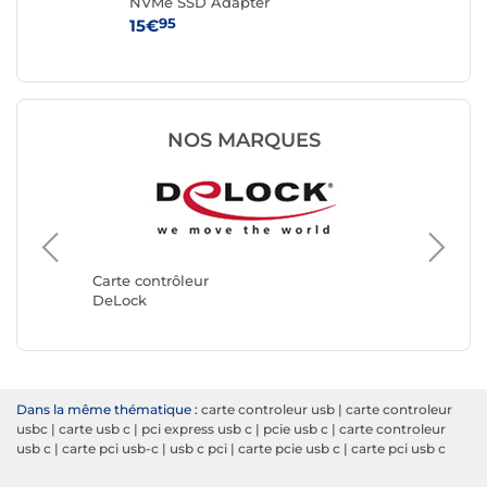
NVMe SSD Adapter
PCI
av
95
15€
39
NOS MARQUES
Carte contrôleur
Carte co
DeLock
StarTec
Dans la même thématique :
carte controleur usb
|
carte controleur
usbc
|
carte usb c
|
pci express usb c
|
pcie usb c
|
carte controleur
usb c
|
carte pci usb-c
|
usb c pci
|
carte pcie usb c
|
carte pci usb c