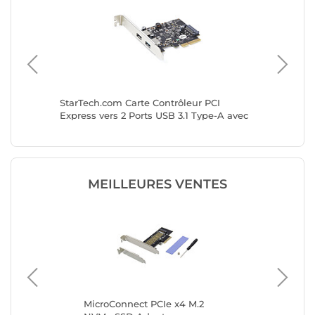
StarTech.com Carte Contrôleur PCI
StarTech
Express vers 2 Ports USB 3.1 Type-A avec
Express 
UASP
bas profi
MEILLEURES VENTES
art
MicroConnect PCIe x4 M.2
Sta