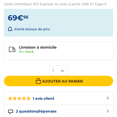
Carte contrôleur PCI-Express 4x avec 2 ports USB 3.1 Type-C
69€
95
Alerte baisse de prix
Livraison à domicile
En
stock
1
AJOUTER AU PANIER
1 avis client
2
questions/réponses