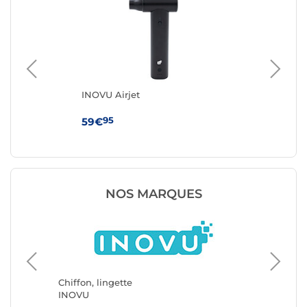
ens
INOVU Airjet
Goo
10)
95
59€
79
NOS MARQUES
Chiffon, lingette
Chiffon,
INOVU
Avery