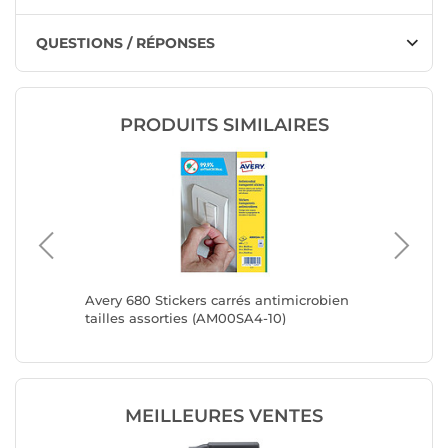
QUESTIONS / RÉPONSES
PRODUITS SIMILAIRES
sans fil
Avery 680 Stickers carrés antimicrobien
Avery 63
tailles assorties (AM00SA4-10)
tailles 
MEILLEURES VENTES