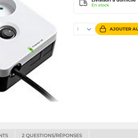
Livraison à domicile
En
stock
AJOUTER AU
1
NTS
2
QUESTIONS/RÉPONSES