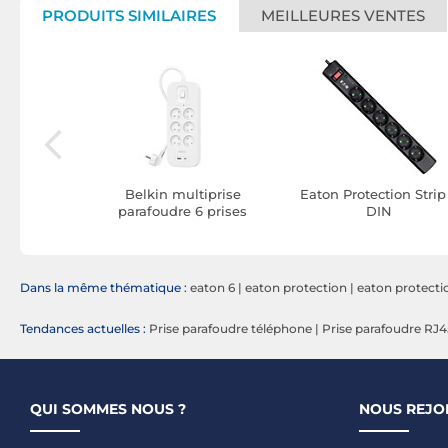
PRODUITS SIMILAIRES
MEILLEURES VENTES
tion Box 1
Belkin multiprise
Eaton Protection Strip
parafoudre 6 prises
DIN
secteur avec 1 port USB-
C et 1 port USB-A
Dans la même thématique :
eaton 6
|
eaton protection
|
eaton protecti
Tendances actuelles :
Prise parafoudre téléphone
|
Prise parafoudre RJ4
QUI SOMMES NOUS ?
NOUS REJO