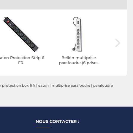
aton Protection Strip 6
Belkin multiprise
Belkin
FR
parafoudre (6 prises
parafoud
secteur)
secteur +
 protection box 6 fr
|
eaton
|
multiprise parafoudre
|
parafoudre
NOUS CONTACTER :