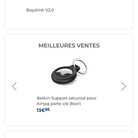
Boyalink V2.0
Boya min
MEILLEURES VENTES
Belkin Support sécurisé pour
Mob
Airtag porte clé (Noir)
poi
con
95
13€
49