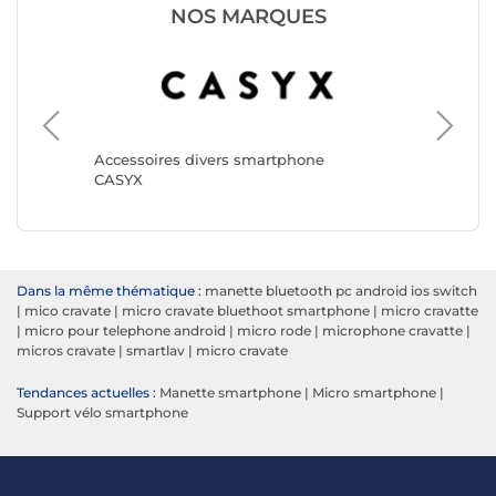
NOS MARQUES
Accesso
Boya
Accessoires divers smartphone
CASYX
Dans la même thématique :
manette bluetooth pc android ios switch
|
mico cravate
|
micro cravate bluethoot smartphone
|
micro cravatte
|
micro pour telephone android
|
micro rode
|
microphone cravatte
|
micros cravate
|
smartlav
|
micro cravate
Tendances actuelles :
Manette smartphone
|
Micro smartphone
|
Support vélo smartphone