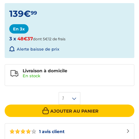
139€
99
En 3x
3 x
48€37
dont 5€12 de frais
Alerte baisse de prix
Livraison à domicile
En
stock
1
AJOUTER AU PANIER
1 avis client