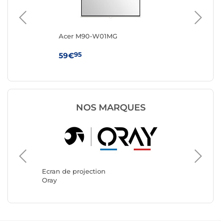
m
Acer M90-W01MG
Ac
95
59€
77
NOS MARQUES
Ecran de
INOVU
Ecran de projection
Oray