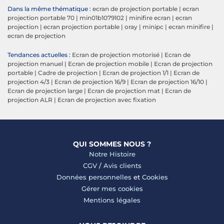
Dans la même thématique :
ecran de projection portable
|
ecran
projection portable 70
|
min01b1079102
|
minifire ecran
|
ecran
projection
|
ecran projection portable
|
oray
|
minipc
|
ecran minifire
|
ecran de projection
Tendances actuelles :
Ecran de projection motorisé
|
Ecran de
projection manuel
|
Ecran de projection mobile
|
Ecran de projection
portable
|
Cadre de projection
|
Ecran de projection 1/1
|
Ecran de
projection 4/3
|
Ecran de projection 16/9
|
Ecran de projection 16/10
|
Ecran de projection large
|
Ecran de projection mat
|
Ecran de
projection ALR
|
Ecran de projection avec fixation
QUI SOMMES NOUS ?
Notre Histoire
CGV
/
Avis clients
Données personnelles
et
Cookies
Gérer mes cookies
Mentions légales