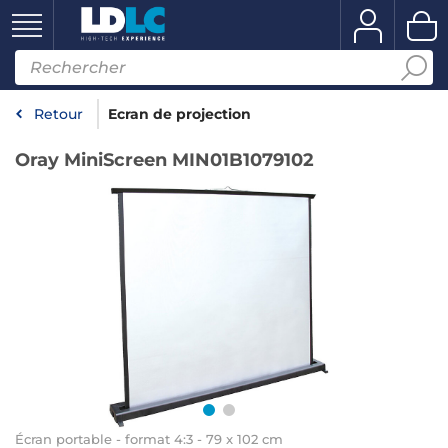
Retour
Ecran de projection
Oray MiniScreen MIN01B1079102
Écran portable - format 4:3 - 79 x 102 cm