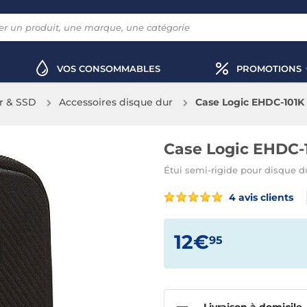
VOS CONSOMMABLES
PROMOTIONS
r & SSD
Accessoires disque dur
Case Logic EHDC-101K
Case Logic EHDC-
Étui semi-rigide pour disque dur
4 avis clients
12€
95