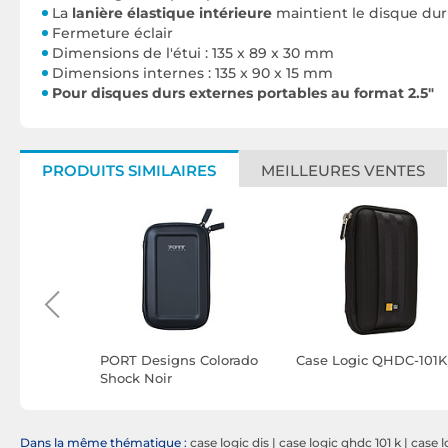
La
lanière élastique intérieure
maintient le disque dur
Fermeture éclair
Dimensions de l'étui : 135 x 89 x 30 mm
Dimensions internes : 135 x 90 x 15 mm
Pour disques durs externes portables au format 2.5"
PRODUITS SIMILAIRES
MEILLEURES VENTES
tisseur
PORT Designs Colorado
Case Logic QHDC-101K
 SSD M.2
Shock Noir
TA SSD /
Dans la même thématique :
case logic dis
|
case logic qhdc 101 k
|
case 