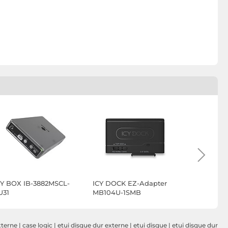
CY BOX IB-3882MSCL-
ICY DOCK EZ-Adapter
ICY BOX I
U31
MB104U-1SMB
xterne
|
case logic
|
etui disque dur externe
|
etui disque
|
etui disque dur