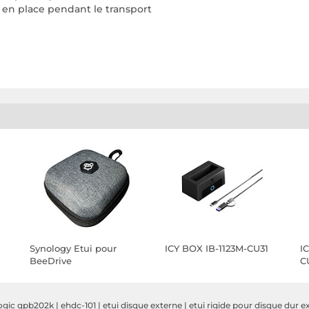
 en place pendant le transport
Synology Etui pour
ICY BOX IB-1123M-CU31
I
BeeDrive
C
logic qpb202k
|
ehdc-101
|
etui disque externe
|
etui rigide pour disque dur e