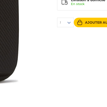
Livraison à domicile
En
stock
AJOUTER AU
1