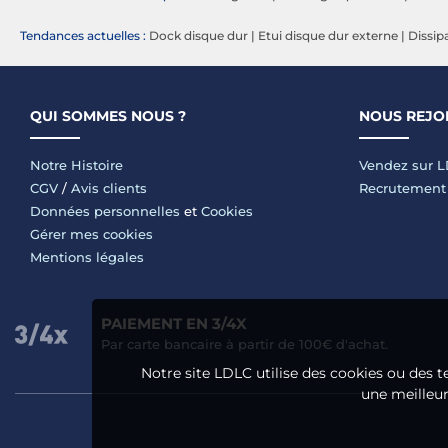
Tendances actuelles :
Dock disque dur
|
Etui disque dur externe
|
Dissip
QUI SOMMES NOUS ?
NOUS REJO
Notre Histoire
Vendez sur 
CGV
/
Avis clients
Recrutement
Données personnelles
et
Cookies
Gérer mes cookies
Mentions légales
PAIEMENT EN 3/4X
Par carte bancaire à partir de 100€ d'achat.
Notre site LDLC utilise des cookies ou des t
une meilleure