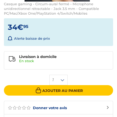
Casque gaming - Circum-aural fermé - Microphone
unidirectionnel rétractable - Jack 3.5 mm - Compatible
PC/Mac/Xbox One/PlayStation 4/Switch/Mobiles
34€
95
Alerte baisse de prix
Livraison à domicile
En
stock
1
AJOUTER AU PANIER
Donner votre avis