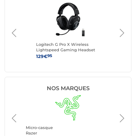
Logitech G Pro X Wireless
Lo
Lightspeed Gaming Headset
Hea
(Noir)
95
129€
99
NOS MARQUES
Micro-c
Logitec
Micro-casque
Razer