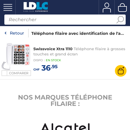
Retour
Téléphone filaire avec identification de l'appelant
Swissvoice Xtra 1110
Téléphone filaire à grosses
touches et grand écran
DISPO
:
EN
STOCK
36
.95
CHF
COMPARER
NOS MARQUES TÉLÉPHONE
FILAIRE :