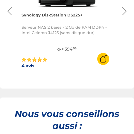
Synology DiskStation DS225+
Synol
R4 -
Serveur NAS 2 baies - 2 Go de RAM DDR4 -
Serve
Intel Celeron J4125 (sans disque dur)
Realte
394
.95
CHF
4 avis
7 avis
Nous vous conseillons
aussi :