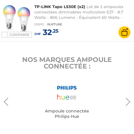
TP-LINK Tapo L530E (x2)
Lot de 2 ampoules
connectées dimmables multicolore E27 - 8.7
Watts - 806 Lumens - Équivalent 60 Watts -
Google Assistant / Amazon Alexa
DISPO
:
RUPTURE
32
.25
CHF
COMPARER
NOS MARQUES AMPOULE
CONNECTÉE :
Ampoule connectée
Philips Hue