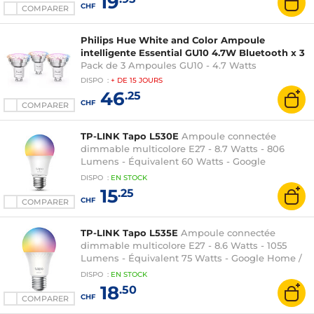
19
CHF
COMPARER
Philips Hue White and Color Ampoule
intelligente Essential GU10 4.7W Bluetooth x 3
Pack de 3 Ampoules GU10 - 4.7 Watts
DISPO
:
+ DE
15 JOURS
46
.25
CHF
COMPARER
TP-LINK Tapo L530E
Ampoule connectée
dimmable multicolore E27 - 8.7 Watts - 806
Lumens - Équivalent 60 Watts - Google
Assistant / Amazon Alexa
DISPO
:
EN
STOCK
15
.25
CHF
COMPARER
TP-LINK Tapo L535E
Ampoule connectée
dimmable multicolore E27 - 8.6 Watts - 1055
Lumens - Équivalent 75 Watts - Google Home /
Amazon Alexa / Matter
DISPO
:
EN
STOCK
18
.50
CHF
COMPARER