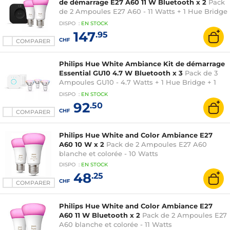
de démarrage E27 A60 11 W Bluetooth x 2
Pack
de 2 Ampoules E27 A60 - 11 Watts + 1 Hue Bridge
Pro
DISPO
:
EN
STOCK
147
.95
CHF
COMPARER
Philips Hue White Ambiance Kit de démarrage
Essential GU10 4.7 W Bluetooth x 3
Pack de 3
Ampoules GU10 - 4.7 Watts + 1 Hue Bridge + 1
interrupteur connecté
DISPO
:
EN
STOCK
92
.50
CHF
COMPARER
Philips Hue White and Color Ambiance E27
A60 10 W x 2
Pack de 2 Ampoules E27 A60
blanche et colorée - 10 Watts
DISPO
:
EN
STOCK
48
.25
CHF
COMPARER
Philips Hue White and Color Ambiance E27
A60 11 W Bluetooth x 2
Pack de 2 Ampoules E27
A60 blanche et colorée - 11 Watts