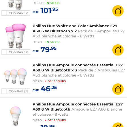
DISPO
:
EN
STOCK
101
.95
CHF
COMPARER
Philips Hue White and Color Ambiance E27
A60 6 W Bluetooth x 2
Pack de 2 Ampoules E27
A60 blanche et colorée - 6 Watts
DISPO
:
EN
STOCK
79
.95
CHF
COMPARER
Philips Hue Ampoule connectée Essential E27
A60 8 W Bluetooth x 3
Pack de 3 Ampoules E27
A60 blanche et colorée - 8 Watts
DISPO
:
+ DE
15 JOURS
46
.25
CHF
COMPARER
Philips Hue Ampoule connectée Essential E27
A60 8 W Bluetooth
Ampoule E27 A60 blanche
et colorée - 8 watts
DISPO
:
+ DE
15 JOURS
.95