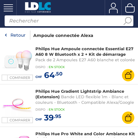
Retour
Ampoule connectée Alexa
Philips Hue Ampoule connectée Essential E27
A60 8 W Bluetooth x 2 + Kit de démarrage
Pack de 2 Ampoules E27 A60 blanche et colorée
- 8 Watts
DISPO
:
EN
STOCK
64
.50
CHF
COMPARER
Philips Hue Gradient Lightstrip Ambiance
(Extension)
Bande LED flexible 1m - Blanc et
couleurs - Bluetooth - Compatible Alexa/Google
Assistant
DISPO
:
EN
STOCK
39
.95
CHF
COMPARER
Philips Hue Pro White and Color Ambiance Kit