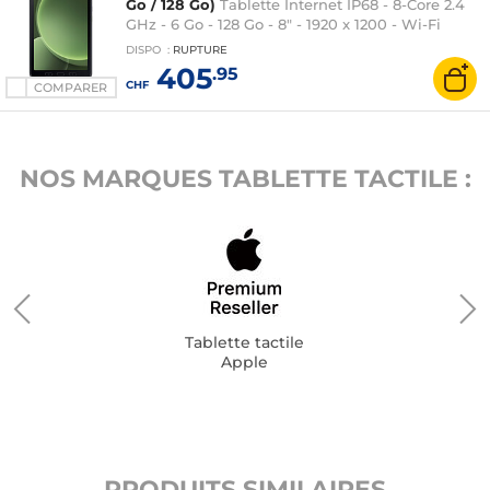
Go / 128 Go)
Tablette Internet IP68 - 8-Core 2.4
GHz - 6 Go - 128 Go - 8" - 1920 x 1200 - Wi-Fi
6/Bluetooth 5.3/NFC - Webcam - 5050 mAh -
DISPO
:
RUPTURE
Android 14 - S Pen inclus
405
.95
CHF
COMPARER
NOS MARQUES TABLETTE TACTILE :
Tablette tactile
Apple
PRODUITS SIMILAIRES