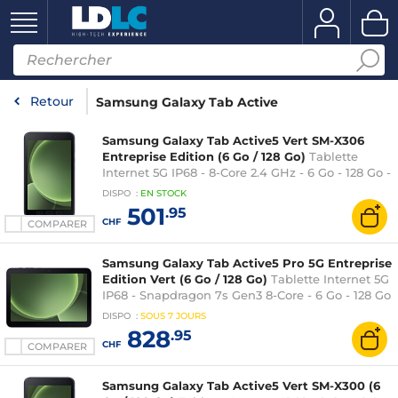
Retour
Samsung Galaxy Tab Active
Samsung Galaxy Tab Active5 Vert SM-X306
Entreprise Edition (6 Go / 128 Go)
Tablette
Internet 5G IP68 - 8-Core 2.4 GHz - 6 Go - 128 Go -
8" - 1920 x 1200 - Wi-Fi 6/Bluetooth 5.3/NFC -
DISPO
:
EN
STOCK
Webcam - 5050 mAh - Android 14 - S Pen inclus
501
.95
CHF
COMPARER
Samsung Galaxy Tab Active5 Pro 5G Entreprise
Edition Vert (6 Go / 128 Go)
Tablette Internet 5G
IP68 - Snapdragon 7s Gen3 8-Core - 6 Go - 128 Go
- 10.1" - 1920 x 1200 - Wi-Fi 6E/Bluetooth 5.4/NFC
DISPO
:
SOUS
7 JOURS
- Webcam - 10100 mAh - Android 15 - S Pen
828
.95
inclus
CHF
COMPARER
Samsung Galaxy Tab Active5 Vert SM-X300 (6