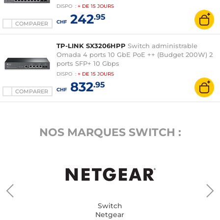
DISPO
:
+ DE
15 JOURS
242
.95
CHF
COMPARER
TP-LINK SX3206HPP
Switch administrable
Omada 4 ports 10 GbE PoE ++ (Budget 200W) 2
ports SFP+ 10 Gbps
DISPO
:
+ DE
15 JOURS
832
.95
CHF
COMPARER
NOS MARQUES SWITCH :
Switch
Netgear