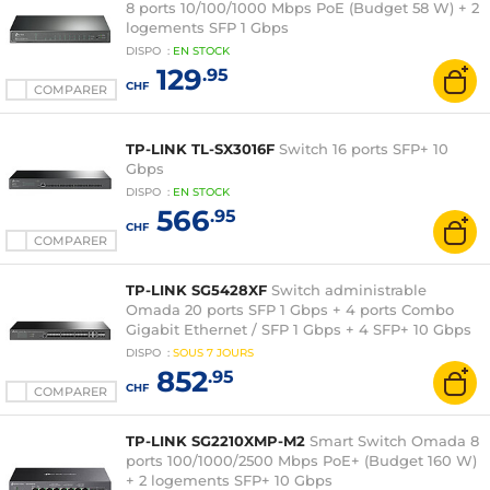
8 ports 10/100/1000 Mbps PoE (Budget 58 W) + 2
logements SFP 1 Gbps
DISPO
:
EN
STOCK
129
.95
CHF
COMPARER
TP-LINK TL-SX3016F
Switch 16 ports SFP+ 10
Gbps
DISPO
:
EN
STOCK
566
.95
CHF
COMPARER
TP-LINK SG5428XF
Switch administrable
Omada 20 ports SFP 1 Gbps + 4 ports Combo
Gigabit Ethernet / SFP 1 Gbps + 4 SFP+ 10 Gbps
DISPO
:
SOUS
7 JOURS
852
.95
CHF
COMPARER
TP-LINK SG2210XMP-M2
Smart Switch Omada 8
ports 100/1000/2500 Mbps PoE+ (Budget 160 W)
+ 2 logements SFP+ 10 Gbps