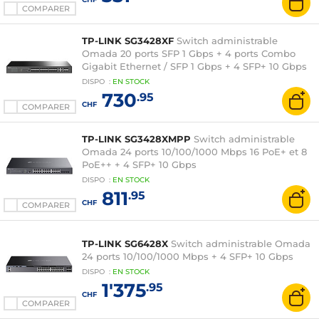
COMPARER
TP-LINK SG3428XF
Switch administrable
Omada 20 ports SFP 1 Gbps + 4 ports Combo
Gigabit Ethernet / SFP 1 Gbps + 4 SFP+ 10 Gbps
DISPO
:
EN
STOCK
730
.95
CHF
COMPARER
TP-LINK SG3428XMPP
Switch administrable
Omada 24 ports 10/100/1000 Mbps 16 PoE+ et 8
PoE++ + 4 SFP+ 10 Gbps
DISPO
:
EN
STOCK
811
.95
CHF
COMPARER
TP-LINK SG6428X
Switch administrable Omada
24 ports 10/100/1000 Mbps + 4 SFP+ 10 Gbps
DISPO
:
EN
STOCK
1'375
.95
CHF
COMPARER