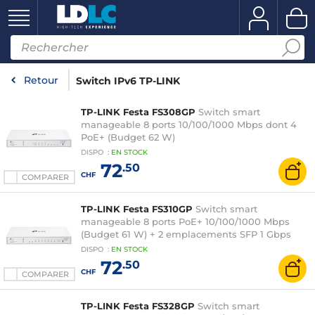
Retour
Switch IPv6 TP-LINK
TP-LINK Festa FS308GP
Switch smart
manageable 8 ports 10/100/1000 Mbps dont 4
PoE+ (Budget 62 W)
DISPO
:
EN
STOCK
72
.50
CHF
COMPARER
TP-LINK Festa FS310GP
Switch smart
manageable 8 ports PoE+ 10/100/1000 Mbps
(Budget 61 W) + 2 emplacements SFP 1 Gbps
DISPO
:
EN
STOCK
72
.50
CHF
COMPARER
TP-LINK Festa FS328GP
Switch smart