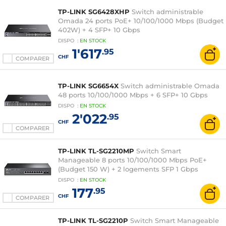
TP-LINK SG6428XHP
Switch administrable
Omada 24 ports PoE+ 10/100/1000 Mbps (Budget
402W) + 4 SFP+ 10 Gbps
DISPO
:
EN
STOCK
1'617
.95
CHF
COMPARER
TP-LINK SG6654X
Switch administrable Omada
48 ports 10/100/1000 Mbps + 6 SFP+ 10 Gbps
DISPO
:
EN
STOCK
2'022
.95
CHF
COMPARER
TP-LINK TL-SG2210MP
Switch Smart
Manageable 8 ports 10/100/1000 Mbps PoE+
(Budget 150 W) + 2 logements SFP 1 Gbps
DISPO
:
EN
STOCK
177
.95
CHF
COMPARER
TP-LINK TL-SG2210P
Switch Smart Manageable