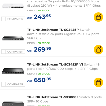
manageable 24 ports PoE+ 10/100/1000 Mbps
(Budget 250 W) + 4 emplacements SFP 1 Gbps
DISPO
:
EN
STOCK
243
.95
CHF
COMPARER
TP-LINK JetStream TL-SG2428P
Switch
administrable 24 ports Gigabit PoE+ + 4 ports
SFP 1 Gb
DISPO
:
EN
STOCK
269
.95
CHF
COMPARER
TP-LINK JetStream TL-SG3452P V1
Switch 48
ports PoE+ 10/100/1000 Mbps + 4 SFP 1 Gbps
DISPO
:
EN
STOCK
650
.95
CHF
COMPARER
TP-LINK JetStream TL-SX3008F
Switch 8 ports
SFP+ 10 Gbps