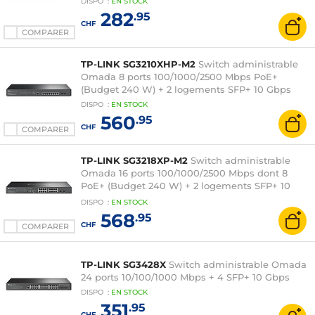
DISPO
:
EN
STOCK
282
.95
CHF
COMPARER
TP-LINK SG3210XHP-M2
Switch administrable
Omada 8 ports 100/1000/2500 Mbps PoE+
(Budget 240 W) + 2 logements SFP+ 10 Gbps
DISPO
:
EN
STOCK
560
.95
CHF
COMPARER
TP-LINK SG3218XP-M2
Switch administrable
Omada 16 ports 100/1000/2500 Mbps dont 8
PoE+ (Budget 240 W) + 2 logements SFP+ 10
Gbps
DISPO
:
EN
STOCK
568
.95
CHF
COMPARER
TP-LINK SG3428X
Switch administrable Omada
24 ports 10/100/1000 Mbps + 4 SFP+ 10 Gbps
DISPO
:
EN
STOCK
351
.95
CHF