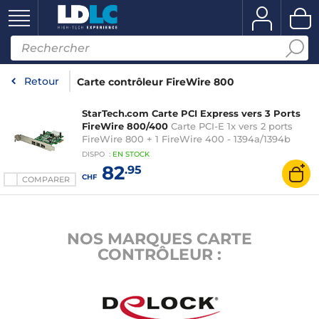
Retour
Carte contrôleur FireWire 800
StarTech.com Carte PCI Express vers 3 Ports
FireWire 800/400
Carte PCI-E 1x vers 2 ports
FireWire 800 + 1 FireWire 400 - 1394a/1394b
DISPO
:
EN
STOCK
82
.95
CHF
COMPARER
NOS MARQUES CARTE
CONTRÔLEUR :