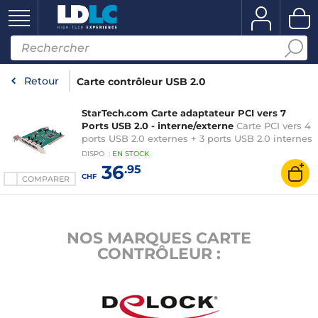
Retour
Carte contrôleur USB 2.0
StarTech.com Carte adaptateur PCI vers 7
Ports USB 2.0 - interne/externe
Carte PCI vers 4
ports USB 2.0 externes + 3 ports USB 2.0 internes
DISPO
:
EN
STOCK
36
.95
CHF
COMPARER
NOS MARQUES CARTE
CONTRÔLEUR :