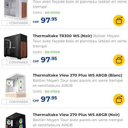
Tour avec façade bois et panneau latéral en verre
trempé
DISPO
:
EN
STOCK
97
.95
CHF
COMPARER
Thermaltake TR300 WS (Noir)
Boitier Moyen
Tour avec façade bois et panneau latéral en verre
trempé
DISPO
:
EN
STOCK
97
.95
CHF
COMPARER
Thermaltake View 270 Plus WS ARGB (Blanc)
Boitier Moyen Tour avec parois en verre trempé
et ventilateurs ARGB
DISPO
:
EN
STOCK
97
.95
CHF
COMPARER
Thermaltake View 270 Plus WS ARGB (Noir)
Boitier Moyen Tour avec parois en verre trempé
et ventilateurs ARGB