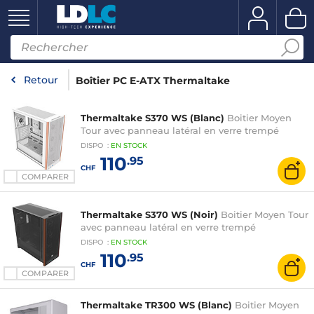
Retour
Boîtier PC E-ATX Thermaltake
Thermaltake S370 WS (Blanc)
Boitier Moyen
Tour avec panneau latéral en verre trempé
DISPO
:
EN
STOCK
110
.95
CHF
COMPARER
Thermaltake S370 WS (Noir)
Boitier Moyen Tour
avec panneau latéral en verre trempé
DISPO
:
EN
STOCK
110
.95
CHF
COMPARER
Thermaltake TR300 WS (Blanc)
Boitier Moyen