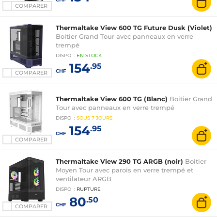
COMPARER
Thermaltake View 600 TG Future Dusk (Violet)
Boitier Grand Tour avec panneaux en verre
trempé
DISPO
:
EN
STOCK
154
.95
CHF
COMPARER
Thermaltake View 600 TG (Blanc)
Boitier Grand
Tour avec panneaux en verre trempé
DISPO
:
SOUS
7 JOURS
154
.95
CHF
COMPARER
Thermaltake View 290 TG ARGB (noir)
Boitier
Moyen Tour avec parois en verre trempé et
ventilateur ARGB
DISPO
:
RUPTURE
80
.50
CHF
COMPARER