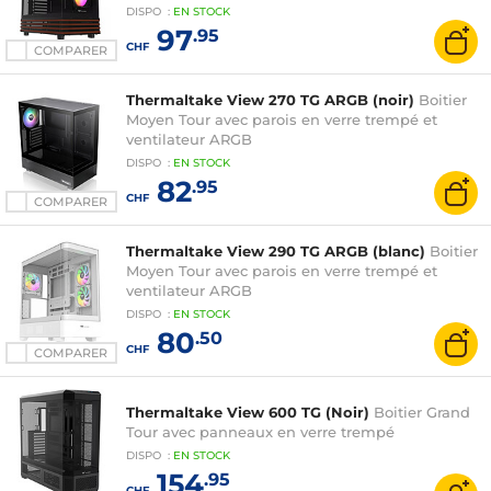
DISPO
:
EN
STOCK
97
.95
CHF
COMPARER
Thermaltake View 270 TG ARGB (noir)
Boitier
Moyen Tour avec parois en verre trempé et
ventilateur ARGB
DISPO
:
EN
STOCK
82
.95
CHF
COMPARER
Thermaltake View 290 TG ARGB (blanc)
Boitier
Moyen Tour avec parois en verre trempé et
ventilateur ARGB
DISPO
:
EN
STOCK
80
.50
CHF
COMPARER
Thermaltake View 600 TG (Noir)
Boitier Grand
Tour avec panneaux en verre trempé
DISPO
:
EN
STOCK
154
.95
CHF