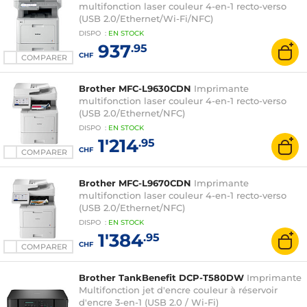
multifonction laser couleur 4-en-1 recto-verso
(USB 2.0/Ethernet/Wi-Fi/NFC)
DISPO
:
EN
STOCK
937
.95
CHF
COMPARER
Brother MFC-L9630CDN
Imprimante
multifonction laser couleur 4-en-1 recto-verso
(USB 2.0/Ethernet/NFC)
DISPO
:
EN
STOCK
1'214
.95
CHF
COMPARER
Brother MFC-L9670CDN
Imprimante
multifonction laser couleur 4-en-1 recto-verso
(USB 2.0/Ethernet/NFC)
DISPO
:
EN
STOCK
1'384
.95
CHF
COMPARER
Brother TankBenefit DCP-T580DW
Imprimante
Multifonction jet d'encre couleur à réservoir
d'encre 3-en-1 (USB 2.0 / Wi-Fi)