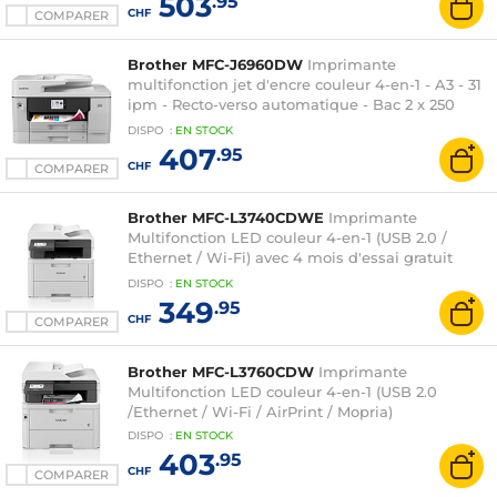
503
.95
CHF
COMPARER
Brother MFC-J6960DW
Imprimante
multifonction jet d'encre couleur 4-en-1 - A3 - 31
ipm - Recto-verso automatique - Bac 2 x 250
pages - USB 2.0 / Ethernet / Wi-Fi / Wi-Fi Direct /
DISPO
:
EN
STOCK
AirPrint
407
.95
CHF
COMPARER
Brother MFC-L3740CDWE
Imprimante
Multifonction LED couleur 4-en-1 (USB 2.0 /
Ethernet / Wi-Fi) avec 4 mois d'essai gratuit
EcoPro
DISPO
:
EN
STOCK
349
.95
CHF
COMPARER
Brother MFC-L3760CDW
Imprimante
Multifonction LED couleur 4-en-1 (USB 2.0
/Ethernet / Wi-Fi / AirPrint / Mopria)
DISPO
:
EN
STOCK
403
.95
CHF
COMPARER