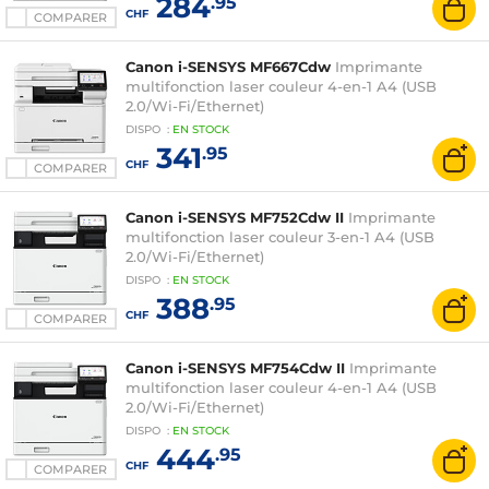
284
.95
CHF
COMPARER
Canon i-SENSYS MF667Cdw
Imprimante
multifonction laser couleur 4-en-1 A4 (USB
2.0/Wi-Fi/Ethernet)
DISPO
:
EN
STOCK
341
.95
CHF
COMPARER
Canon i-SENSYS MF752Cdw II
Imprimante
multifonction laser couleur 3-en-1 A4 (USB
2.0/Wi-Fi/Ethernet)
DISPO
:
EN
STOCK
388
.95
CHF
COMPARER
Canon i-SENSYS MF754Cdw II
Imprimante
multifonction laser couleur 4-en-1 A4 (USB
2.0/Wi-Fi/Ethernet)
DISPO
:
EN
STOCK
444
.95
CHF
COMPARER