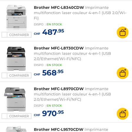
Brother MFC-L8340CDW
Imprimante
multifonction laser couleur 4-en-1 (USB 2.0/Wi-
Fi)
DISPO
:
EN
STOCK
487
.95
CHF
COMPARER
Brother MFC-L8730CDW
Imprimante
multifonction laser couleur 4-en-1 (USB
2.0/Ethernet/Wi-Fi/NFC)
DISPO
:
EN
STOCK
568
.95
CHF
COMPARER
Brother MFC-L8970CDW
Imprimante
multifonction laser couleur 4-en-1 (USB
2.0/Ethernet/Wi-Fi/NFC)
DISPO
:
EN
STOCK
970
.95
CHF
COMPARER
Brother MFC-L9570CDW
Imprimante