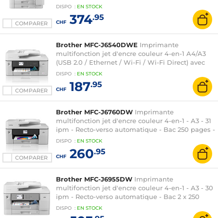
pages - USB 2.0 / Ethernet / Wi-Fi / Wi-Fi Direct /
DISPO
:
EN
STOCK
NFC / AirPrint
374
.95
CHF
COMPARER
Brother MFC-J6540DWE
Imprimante
multifonction jet d'encre couleur 4-en-1 A4/A3
(USB 2.0 / Ethernet / Wi-Fi / Wi-Fi Direct) avec
essai gratuit EcoPro
DISPO
:
EN
STOCK
187
.95
CHF
COMPARER
Brother MFC-J6760DW
Imprimante
multifonction jet d'encre couleur 4-en-1 - A3 - 31
ipm - Recto-verso automatique - Bac 250 pages -
USB 2.0 / Ethernet / Wi-Fi / Wi-Fi Direct / AirPrint
DISPO
:
EN
STOCK
260
.95
CHF
COMPARER
Brother MFC-J6955DW
Imprimante
multifonction jet d'encre couleur 4-en-1 - A3 - 30
ipm - Recto-verso automatique - Bac 2 x 250
pages - USB 2.0 / Ethernet / Wi-Fi / Wi-Fi Direct /
DISPO
:
EN
STOCK
NFC / AirPrint