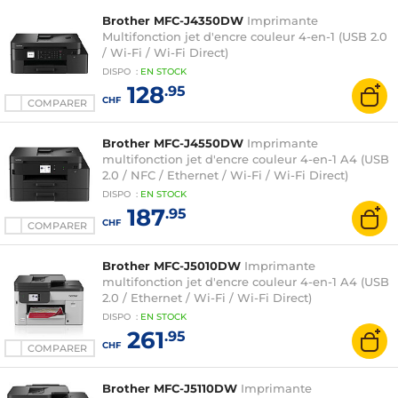
Brother MFC-J4350DW
Imprimante
Multifonction jet d'encre couleur 4-en-1 (USB 2.0
/ Wi-Fi / Wi-Fi Direct)
DISPO
:
EN
STOCK
128
.95
CHF
COMPARER
Brother MFC-J4550DW
Imprimante
multifonction jet d'encre couleur 4-en-1 A4 (USB
2.0 / NFC / Ethernet / Wi-Fi / Wi-Fi Direct)
DISPO
:
EN
STOCK
187
.95
CHF
COMPARER
Brother MFC-J5010DW
Imprimante
multifonction jet d'encre couleur 4-en-1 A4 (USB
2.0 / Ethernet / Wi-Fi / Wi-Fi Direct)
DISPO
:
EN
STOCK
261
.95
CHF
COMPARER
Brother MFC-J5110DW
Imprimante