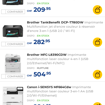
DISPO
:
EN
STOCK
209
.95
CHF
COMPARER
Brother TankBenefit DCP-T780DW
Imprimante
Multifonction jet d'encre couleur à réservoir
d'encre 3-en-1 (USB 2.0 / Wi-Fi)
DISPO
:
EN
STOCK
282
.95
CHF
COMPARER
Brother MFC-L8390CDW
Imprimante
multifonction laser couleur 4-en-1 (USB
2.0/Ethernet/Wi-Fi/NFC)
DISPO
:
RUPTURE
504
.95
CHF
COMPARER
Canon i-SENSYS MF664Cdw
Imprimante
multifonction laser couleur 3-en-1 A4 (USB
2.0/Wi-Fi/Ethernet)
DISPO
:
EN
STOCK