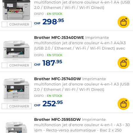
multifonction jet d'encre couleur 4-en-1 A4 (USB
2.0 / Ethernet / Wi-Fi / Wi-Fi Direct)
DISPO
:
EN
STOCK
298
.95
CHF
COMPARER
Brother MFC-J5340DWE
Imprimante
multifonction jet d'encre couleur 4-en-1 A4/A3
(USB 2.0 / Ethernet / Wi-Fi / Wi-Fi Direct) avec
essai gratuit EcoPro
DISPO
:
EN
STOCK
187
.95
CHF
COMPARER
Brother MFC-J5740DW
Imprimante
multifonction jet d'encre couleur 4-en-1 A3 (USB
2.0 / Ethernet / Wi-Fi / Wi-Fi Direct)
DISPO
:
EN
STOCK
252
.95
CHF
COMPARER
Brother MFC-J5955DW
Imprimante
multifonction jet d'encre couleur 4-en-1 - A3 - 30
ipm - Recto-verso automatique - Bac 2 x 250