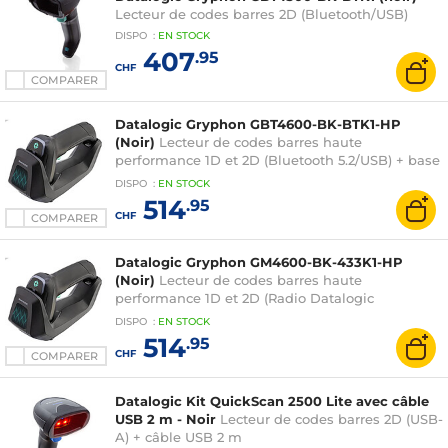
Lecteur de codes barres 2D (Bluetooth/USB)
DISPO
:
EN
STOCK
407
.95
CHF
COMPARER
Datalogic Gryphon GBT4600-BK-BTK1-HP
(Noir)
Lecteur de codes barres haute
performance 1D et 2D (Bluetooth 5.2/USB) + base
+ câble USB
DISPO
:
EN
STOCK
514
.95
CHF
COMPARER
Datalogic Gryphon GM4600-BK-433K1-HP
(Noir)
Lecteur de codes barres haute
performance 1D et 2D (Radio Datalogic
STAR/USB) + base + câble USB
DISPO
:
EN
STOCK
514
.95
CHF
COMPARER
Datalogic Kit QuickScan 2500 Lite avec câble
USB 2 m - Noir
Lecteur de codes barres 2D (USB-
A) + câble USB 2 m