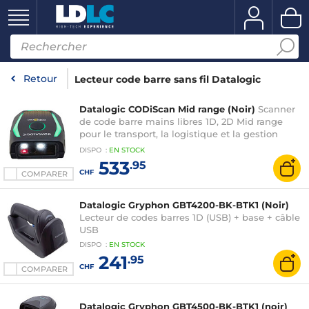
Retour
Lecteur code barre sans fil Datalogic
Datalogic CODiScan Mid range (Noir)
Scanner
de code barre mains libres 1D, 2D Mid range
pour le transport, la logistique et la gestion
d'entrepôt - Bluetooth 5.2 - IP54
DISPO
:
EN
STOCK
533
.95
CHF
COMPARER
Datalogic Gryphon GBT4200-BK-BTK1 (Noir)
Lecteur de codes barres 1D (USB) + base + câble
USB
DISPO
:
EN
STOCK
241
.95
CHF
COMPARER
Datalogic Gryphon GBT4500-BK-BTK1 (noir)