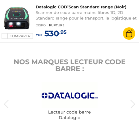
Datalogic CODiScan Standard range (Noir)
Scanner de code barre mains libres 1D, 2D
Standard range pour le transport, la logistique et
la gestion d'entrepôt - Bluetooth 5.2 - IP54
DISPO
:
RUPTURE
530
.95
CHF
COMPARER
NOS MARQUES LECTEUR CODE
BARRE :
Lecteur code barre
Datalogic