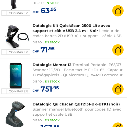
DISPO
:
EN
STOCK
63
.95
CHF
COMPARER
Datalogic Kit QuickScan 2500 Lite avec
support et câble USB 2.4 m - Noir
Lecteur de
codes barres 2D (USB-A) + support + câble USB
2.4 m
DISPO
:
EN
STOCK
71
.95
CHF
COMPARER
Datalogic Memor 12
Terminal Portable IP65/67 -
Scanner 1D/2D - Écran tactile FHD+ 6" - Capteur
13 mégapixels - Qualcomm QCx4490 octocoeur
cadencé à 2,4 GHz - RAM 6 Go - 64 Go - Wi-Fi
DISPO
:
EN
STOCK
6E/Bluetooth 5.3/NFC - USB-C - Android 13
751
.95
CHF
COMPARER
Datalogic Quickscan QBT2131-BK-BTK1 (noir)
Scanner manuel Bluetooth pour codes 1D avec
support et câble USB
DISPO
:
EN
STOCK
.95