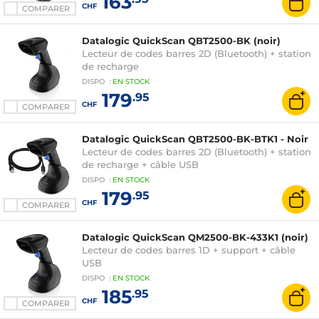
163
CHF
COMPARER
Datalogic QuickScan QBT2500-BK (noir)
Lecteur de codes barres 2D (Bluetooth) + station
de recharge
DISPO
:
EN
STOCK
179
.95
CHF
COMPARER
Datalogic QuickScan QBT2500-BK-BTK1 - Noir
Lecteur de codes barres 2D (Bluetooth) + station
de recharge + câble USB
DISPO
:
EN
STOCK
179
.95
CHF
COMPARER
Datalogic QuickScan QM2500-BK-433K1 (noir)
Lecteur de codes barres 1D + support + câble
USB
DISPO
:
EN
STOCK
185
.95
CHF
COMPARER