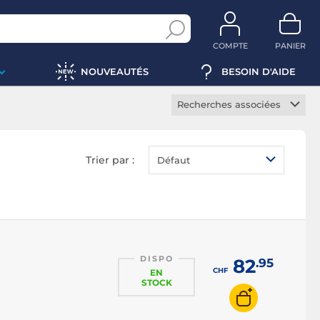
COMPTE
PANIER
NOUVEAUTÉS
BESOIN D'AIDE
Recherches associées
Clavier sans fil
Clavier mécanique
Trier par :
Défaut
Clavier à membranes
Clavier méca-membrane
Clavier TKL
Clavier chiclet
DISPO
Clavier multimédia
82
.95
CHF
EN
Clavier bureautique
STOCK
Clavier ergonomique