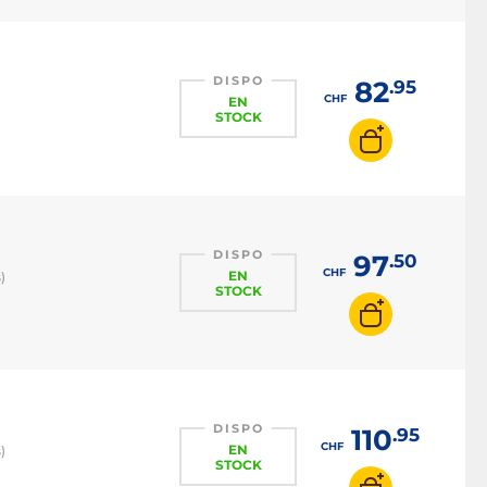
Clavier RGB
Clavier rétroéclairé
Clavier pavé numérique
DISPO
82
.95
CHF
EN
Clavier optique
STOCK
Clavier compact
Clavier AZERTY
Clavier QWERTY
Clavier BÉPO
DISPO
97
.50
CHF
EN
)
Clavier magnétique / HE
STOCK
Clavier filaire
DISPO
110
.95
CHF
EN
)
STOCK