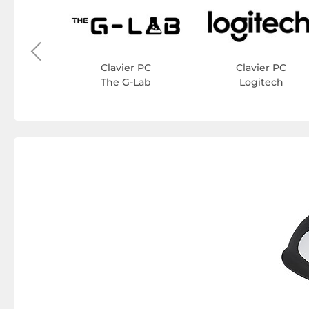
r PC
ys
Clavier PC
Clavier PC
The G-Lab
Logitech