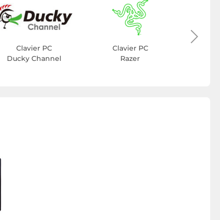
Cla
C
Clavier PC
Clavier PC
Ducky Channel
Razer