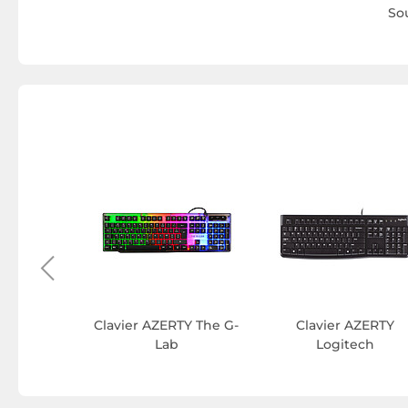
So
AZERTY
apper
Clavier AZERTY The G-
Clavier AZERTY
Lab
Logitech