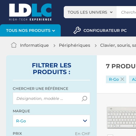
TOUS LES UNIVERS
CONFIGURATEUR PC
TOUS NOS PRODUITS
Informatique
Périphériques
Clavier, souris, s
FILTRER
LES
7 PRODU
PRODUITS
:
R-Go
A
CHERCHER UNE RÉFÉRENCE
MARQUE
R-Go
PRIX
En CHF