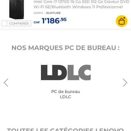
Intel Core i7-13700 16 Go SSD 512 Go Graveur DVD
Wi-Fi 6E/Bluetooth Windows 11 Professionnel
DISPO
:
RUPTURE
1'186
.95
CHF
COMPARER
NOS MARQUES PC DE BUREAU :
PC de bureau
LDLC
TOUTES LES CATÉGORIES LENOVO