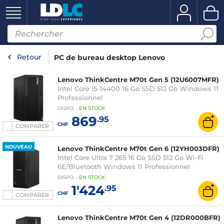
Retour
PC de bureau desktop Lenovo
Lenovo ThinkCentre M70t Gen 5 (12U6007MFR)
Intel Core i5-14400 16 Go SSD 512 Go Windows 11
Professionnel
DISPO
:
EN
STOCK
869
.95
CHF
COMPARER
NOUVEAU
Lenovo ThinkCentre M70t Gen 6 (12YH003DFR)
Intel Core Ultra 7 265 16 Go SSD 512 Go Wi-Fi
6E/Bluetooth Windows 11 Professionnel
DISPO
:
EN
STOCK
1'424
.95
CHF
COMPARER
Lenovo ThinkCentre M70t Gen 4 (12DR000BFR)