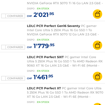
NVIDIA GeForce RTX 5070 Ti 16 Go LAN 2.5 GbE -
Wi-Fi 6E (Monté - Windows 11 en version d'essai)
DISPO
:
EN
STOCK
2'021
.95
COMPARER
CHF
LDLC PC11 Perfect Gen16 Seventy
PC gamer
Intel Core Ultra 5 250K Plus 16 Go SSD 1 To
NVIDIA GeForce RTX 5070 12 Go LAN 2.5 GbE -
Wi-Fi 6E (Monté - Windows 11 Famille)
DISPO
:
EN
STOCK
1'779
.95
COMPARER
CHF
LDLC PC11 Perfect SIXT
PC gamer Intel Core
Ultra 5 250K Plus 16 Go SSD 1 To AMD Radeon RX
9060 XT 16 Go LAN 2.5 GbE - Wi-Fi 6E (Monté -
Windows 11 Famille)
DISPO
:
EN
STOCK
1'461
.95
COMPARER
CHF
LDLC PC11 Perfect XT
PC gamer Intel Core Ultra
5 250K Plus 16 Go SSD 1 To AMD Radeon RX 9070
XT 16 Go LAN 2.5 GbE - Wi-Fi 6E (Monté -
Windows 11 Famille)
DISPO
:
EN
STOCK