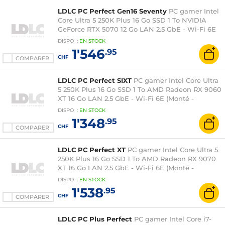
LDLC PC Perfect Gen16 Seventy
PC gamer Intel
Core Ultra 5 250K Plus 16 Go SSD 1 To NVIDIA
GeForce RTX 5070 12 Go LAN 2.5 GbE - Wi-Fi 6E
(Monté - Windows 11 en version d'essai)
DISPO
:
EN
STOCK
1'546
.95
CHF
COMPARER
LDLC PC Perfect SIXT
PC gamer Intel Core Ultra
5 250K Plus 16 Go SSD 1 To AMD Radeon RX 9060
XT 16 Go LAN 2.5 GbE - Wi-Fi 6E (Monté -
Windows 11 en version d'essai)
DISPO
:
EN
STOCK
1'348
.95
CHF
COMPARER
LDLC PC Perfect XT
PC gamer Intel Core Ultra 5
250K Plus 16 Go SSD 1 To AMD Radeon RX 9070
XT 16 Go LAN 2.5 GbE - Wi-Fi 6E (Monté -
Windows 11 en version d'essai)
DISPO
:
EN
STOCK
1'538
.95
CHF
COMPARER
LDLC PC Plus Perfect
PC gamer Intel Core i7-