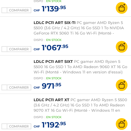
DISPO
:
EN
STOCK
1'139
.95
COMPARER
CHF
LDLC PC11 ART SIX-TI
PC gamer AMD Ryzen 5
5500 (3.6 GHz / 4.2 GHz) 16 Go SSD 1 To NVIDIA
GeForce RTX 5060 Ti 16 Go Wi-Fi (Monté -
Windows 11 en version d'essai)
DISPO
:
EN
STOCK
1'067
.95
COMPARER
CHF
LDLC PC11 ART SIXT
PC gamer AMD Ryzen 5
5500 16 Go SSD 1 To AMD Radeon 9060 XT 16 Go
Wi-Fi (Monté - Windows 11 en version d'essai)
DISPO
:
EN
STOCK
971
.95
COMPARER
CHF
LDLC PC11 ART XT
PC gamer AMD Ryzen 5 5500
(3.6 GHz / 4.2 GHz) 16 Go SSD 1 To AMD Radeon
9070 XT 16 Go Wi-Fi (Monté - Windows 11 en
version d'essai)
DISPO
:
EN
STOCK
1'192
.95
COMPARER
CHF