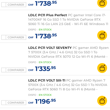
1'738
.95
COMPARER
CHF
LDLC PC11 Plus Perfect
PC gamer Intel Core i7-
14700KF 16 Go SSD 1 To NVIDIA GeForce RTX
5060 Ti 16 Go LAN 2.5 GbE - Wi-Fi 6E Windows 11
Famille (monté)
DISPO
:
EN
STOCK
1'738
.95
COMPARER
CHF
LDLC PC11 VOLT SEVENTY
PC gamer AMD Ryzen
7 5700X (3.4 GHz / 4.6 GHz) 32 Go SSD 1 To
NVIDIA GeForce RTX 5070 12 Go Wi-Fi 6 (Monté -
Windows 11 en version d'essai)
DISPO
:
EN
STOCK
1'335
.95
COMPARER
CHF
LDLC PC11 VOLT SIX-TI
PC gamer AMD Ryzen 7
5700X (3.4 GHz / 4.6 GHz) 32 Go SSD 1 To NVIDIA
GeForce RTX 5060 Ti 8 Go Wi-Fi 6 (Monté -
Windows 11 en version d'essai)
DISPO
:
EN
STOCK
1'196
.95
COMPARER
CHF