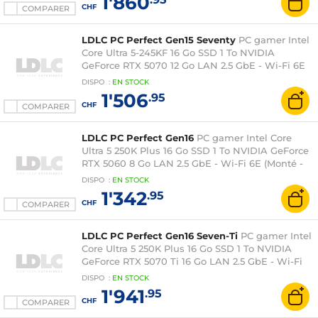
1'860
CHF
COMPARER
LDLC PC Perfect Gen15 Seventy
PC gamer Intel
Core Ultra 5-245KF 16 Go SSD 1 To NVIDIA
GeForce RTX 5070 12 Go LAN 2.5 GbE - Wi-Fi 6E
(Monté - Windows 11 en version d'essai)
DISPO
:
EN
STOCK
1'506
.95
CHF
COMPARER
LDLC PC Perfect Gen16
PC gamer Intel Core
Ultra 5 250K Plus 16 Go SSD 1 To NVIDIA GeForce
RTX 5060 8 Go LAN 2.5 GbE - Wi-Fi 6E (Monté -
Windows 11 en version d'essai)
DISPO
:
EN
STOCK
1'342
.95
CHF
COMPARER
LDLC PC Perfect Gen16 Seven-Ti
PC gamer Intel
Core Ultra 5 250K Plus 16 Go SSD 1 To NVIDIA
GeForce RTX 5070 Ti 16 Go LAN 2.5 GbE - Wi-Fi
6E (Monté - Windows 11 en version d'essai)
DISPO
:
EN
STOCK
1'941
.95
CHF
COMPARER