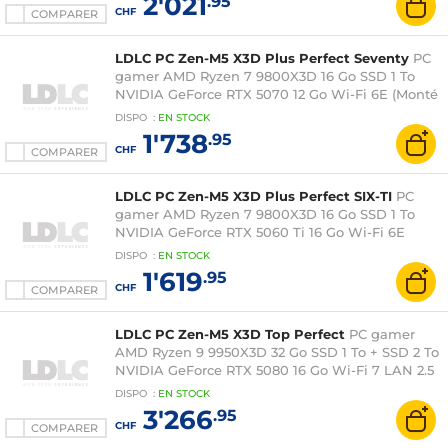
2'021
.95
CHF
COMPARER
LDLC PC Zen-M5 X3D Plus Perfect Seventy
PC
gamer AMD Ryzen 7 9800X3D 16 Go SSD 1 To
NVIDIA GeForce RTX 5070 12 Go Wi-Fi 6E (Monté
- Windows 11 en version d'essai)
DISPO
:
EN
STOCK
1'738
.95
CHF
COMPARER
LDLC PC Zen-M5 X3D Plus Perfect SIX-TI
PC
gamer AMD Ryzen 7 9800X3D 16 Go SSD 1 To
NVIDIA GeForce RTX 5060 Ti 16 Go Wi-Fi 6E
(Monté - Windows 11 en version d'essai)
DISPO
:
EN
STOCK
1'619
.95
CHF
COMPARER
LDLC PC Zen-M5 X3D Top Perfect
PC gamer
AMD Ryzen 9 9950X3D 32 Go SSD 1 To + SSD 2 To
NVIDIA GeForce RTX 5080 16 Go Wi-Fi 7 LAN 2.5
GbE (Monté - Windows 11 en version d'essai)
DISPO
:
EN
STOCK
3'266
.95
CHF
COMPARER