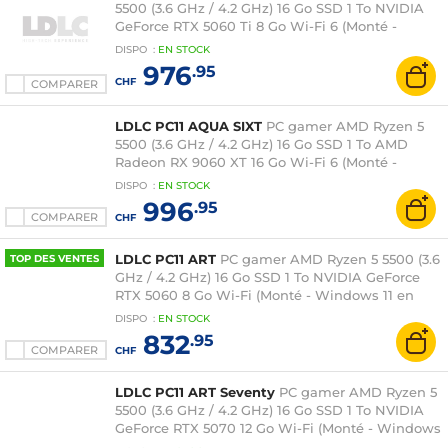
5500 (3.6 GHz / 4.2 GHz) 16 Go SSD 1 To NVIDIA
GeForce RTX 5060 Ti 8 Go Wi-Fi 6 (Monté -
Windows 11 en version d'essai)
DISPO
:
EN
STOCK
976
.95
CHF
COMPARER
LDLC PC11 AQUA SIXT
PC gamer AMD Ryzen 5
5500 (3.6 GHz / 4.2 GHz) 16 Go SSD 1 To AMD
Radeon RX 9060 XT 16 Go Wi-Fi 6 (Monté -
Windows 11 en version d'essai)
DISPO
:
EN
STOCK
996
.95
COMPARER
CHF
LDLC PC11 ART
PC gamer AMD Ryzen 5 5500 (3.6
TOP DES VENTES
GHz / 4.2 GHz) 16 Go SSD 1 To NVIDIA GeForce
RTX 5060 8 Go Wi-Fi (Monté - Windows 11 en
version d'essai)
DISPO
:
EN
STOCK
832
.95
COMPARER
CHF
LDLC PC11 ART Seventy
PC gamer AMD Ryzen 5
5500 (3.6 GHz / 4.2 GHz) 16 Go SSD 1 To NVIDIA
GeForce RTX 5070 12 Go Wi-Fi (Monté - Windows
11 en version d'essai)