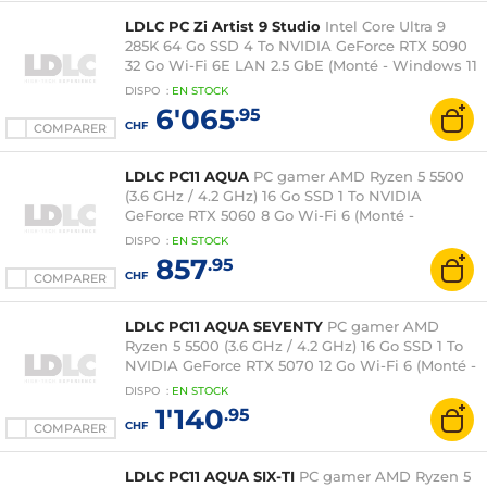
LDLC PC Zi Artist 9 Studio
Intel Core Ultra 9
285K 64 Go SSD 4 To NVIDIA GeForce RTX 5090
32 Go Wi-Fi 6E LAN 2.5 GbE (Monté - Windows 11
en version d'essai)
DISPO
:
EN
STOCK
6'065
.95
CHF
COMPARER
LDLC PC11 AQUA
PC gamer AMD Ryzen 5 5500
(3.6 GHz / 4.2 GHz) 16 Go SSD 1 To NVIDIA
GeForce RTX 5060 8 Go Wi-Fi 6 (Monté -
Windows 11 en version d'essai)
DISPO
:
EN
STOCK
857
.95
CHF
COMPARER
LDLC PC11 AQUA SEVENTY
PC gamer AMD
Ryzen 5 5500 (3.6 GHz / 4.2 GHz) 16 Go SSD 1 To
NVIDIA GeForce RTX 5070 12 Go Wi-Fi 6 (Monté -
Windows 11 en version d'essai)
DISPO
:
EN
STOCK
1'140
.95
CHF
COMPARER
LDLC PC11 AQUA SIX-TI
PC gamer AMD Ryzen 5