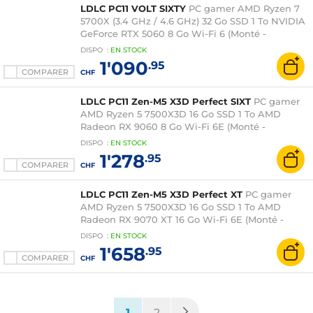
LDLC PC11 VOLT SIXTY
PC gamer AMD Ryzen 7
5700X (3.4 GHz / 4.6 GHz) 32 Go SSD 1 To NVIDIA
GeForce RTX 5060 8 Go Wi-Fi 6 (Monté -
Windows 11 en version d'essai)
DISPO
:
EN
STOCK
1'090
.95
COMPARER
CHF
LDLC PC11 Zen-M5 X3D Perfect SIXT
PC gamer
AMD Ryzen 5 7500X3D 16 Go SSD 1 To AMD
Radeon RX 9060 8 Go Wi-Fi 6E (Monté -
Windows 11 en version d'essai)
DISPO
:
EN
STOCK
1'278
.95
COMPARER
CHF
LDLC PC11 Zen-M5 X3D Perfect XT
PC gamer
AMD Ryzen 5 7500X3D 16 Go SSD 1 To AMD
Radeon RX 9070 XT 16 Go Wi-Fi 6E (Monté -
Windows 11 Famille)
DISPO
:
EN
STOCK
1'658
.95
COMPARER
CHF
(current)
1
2