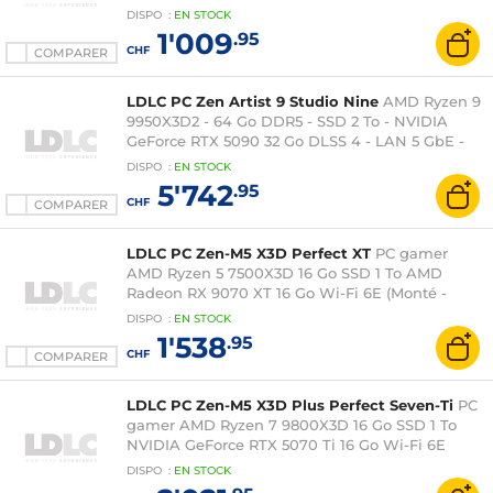
non monté)
DISPO
:
EN
STOCK
1'009
.95
CHF
COMPARER
LDLC PC Zen Artist 9 Studio Nine
AMD Ryzen 9
9950X3D2 - 64 Go DDR5 - SSD 2 To - NVIDIA
GeForce RTX 5090 32 Go DLSS 4 - LAN 5 GbE -
Wi-Fi 7 (Monté - Windows 11 en version d'essai)
DISPO
:
EN
STOCK
5'742
.95
CHF
COMPARER
LDLC PC Zen-M5 X3D Perfect XT
PC gamer
AMD Ryzen 5 7500X3D 16 Go SSD 1 To AMD
Radeon RX 9070 XT 16 Go Wi-Fi 6E (Monté -
Windows 11 en version d'essai)
DISPO
:
EN
STOCK
1'538
.95
CHF
COMPARER
LDLC PC Zen-M5 X3D Plus Perfect Seven-Ti
PC
gamer AMD Ryzen 7 9800X3D 16 Go SSD 1 To
NVIDIA GeForce RTX 5070 Ti 16 Go Wi-Fi 6E
(Monté - Windows 11 en version d'essai)
DISPO
:
EN
STOCK