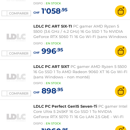
non monté)
DISPO
:
EN
STOCK
1'058
.95
CHF
COMPARER
LDLC PC ART SIX-TI
PC gamer AMD Ryzen 5
5500 (3.6 GHz / 4.2 GHz) 16 Go SSD 1 To NVIDIA
GeForce RTX 5060 Ti 16 Go Wi-Fi (sans Windows
- non monté)
DISPO
:
EN
STOCK
996
.95
CHF
COMPARER
LDLC PC ART SIXT
PC gamer AMD Ryzen 5 5500
16 Go SSD 1 To AMD Radeon 9060 XT 16 Go Wi-Fi
(sans Windows - non monté)
DISPO
:
EN
STOCK
898
.95
CHF
COMPARER
LDLC PC Perfect Gen15 Seven-Ti
PC gamer Intel
Core Ultra 5 245KF 16 Go SSD 1 To NVIDIA
GeForce RTX 5070 Ti 16 Go LAN 2.5 GbE - Wi-Fi
6E (Monté - Windows 11 en version d'essai)
DISPO
:
EN
STOCK
.95