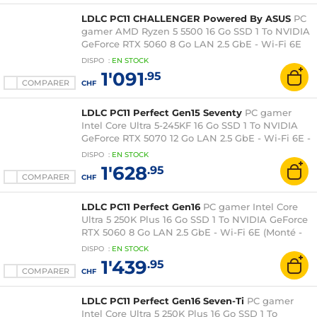
LDLC PC11 CHALLENGER Powered By ASUS
PC
gamer AMD Ryzen 5 5500 16 Go SSD 1 To NVIDIA
GeForce RTX 5060 8 Go LAN 2.5 GbE - Wi-Fi 6E
Windows 11 Famille (monté)
DISPO
:
EN
STOCK
1'091
.95
COMPARER
CHF
LDLC PC11 Perfect Gen15 Seventy
PC gamer
Intel Core Ultra 5-245KF 16 Go SSD 1 To NVIDIA
GeForce RTX 5070 12 Go LAN 2.5 GbE - Wi-Fi 6E -
Windows 11 Famille (monté)
DISPO
:
EN
STOCK
1'628
.95
COMPARER
CHF
LDLC PC11 Perfect Gen16
PC gamer Intel Core
Ultra 5 250K Plus 16 Go SSD 1 To NVIDIA GeForce
RTX 5060 8 Go LAN 2.5 GbE - Wi-Fi 6E (Monté -
Windows 11 Famille)
DISPO
:
EN
STOCK
1'439
.95
COMPARER
CHF
LDLC PC11 Perfect Gen16 Seven-Ti
PC gamer
Intel Core Ultra 5 250K Plus 16 Go SSD 1 To