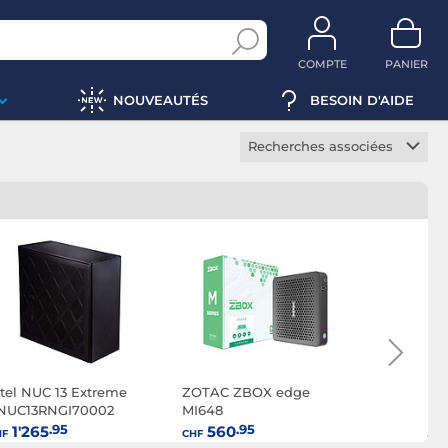
COMPTE
PANIER
NOUVEAUTÉS
BESOIN D'AIDE
Recherches associées
Barebone i3
Barebone i5
Barebone i7
Barebone avec carte
graphique
ntel NUC 13 Extreme
ZOTAC ZBOX edge
ASRock 4
NUC13RNGI70002
MI648
.95
.95
.9
1'265
560
439
HF
CHF
CHF