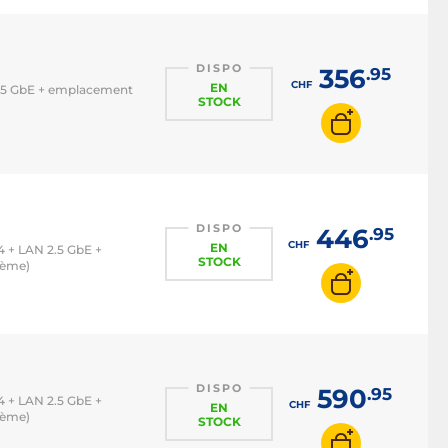
DISPO
356
.95
CHF
EN
 2.5 GbE + emplacement
STOCK
DISPO
446
.95
CHF
EN
.4 + LAN 2.5 GbE +
STOCK
tème)
DISPO
590
.95
.4 + LAN 2.5 GbE +
CHF
EN
tème)
STOCK