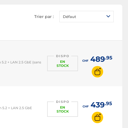
Trier par :
Défaut
DISPO
489
.95
CHF
EN
5.2 + LAN 2.5 GbE (sans
STOCK
DISPO
439
.95
CHF
EN
 5.2 + LAN 2.5 GbE
STOCK