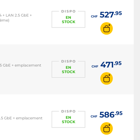
DISPO
527
.95
.4 + LAN 2.5 GbE +
CHF
EN
tème)
STOCK
DISPO
471
.95
 2.5 GbE + emplacement
CHF
EN
STOCK
DISPO
586
.95
CHF
EN
N 2.5 GbE + emplacement
STOCK