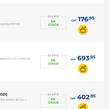
DISPO
176
.95
CHF
EN
kage/système)
STOCK
DISPO
693
.95
uetooth 5.3 + LAN 2.5
CHF
EN
STOCK
02I)
DISPO
402
.95
CHF
EN
5 GbE eMMC 64 Go +
STOCK