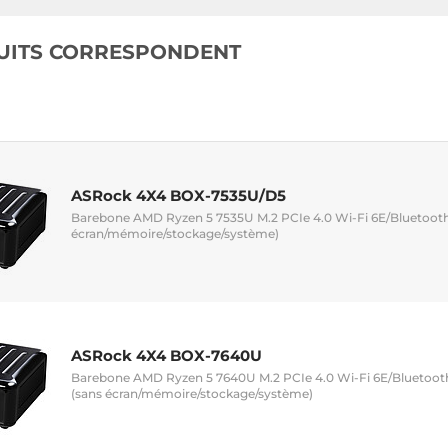
UITS CORRESPONDENT
ASRock 4X4 BOX-7535U/D5
Barebone AMD Ryzen 5 7535U M.2 PCIe 4.0 Wi-Fi 6E/Bluetooth 
écran/mémoire/stockage/système)
ASRock 4X4 BOX-7640U
Barebone AMD Ryzen 5 7640U M.2 PCIe 4.0 Wi-Fi 6E/Bluetooth
(sans écran/mémoire/stockage/système)