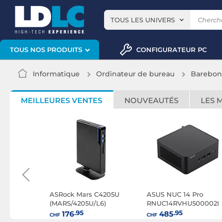
TOUS LES UNIVERS
CONFIGURATEUR PC
TOUS NOS PRODUITS
Informatique
Ordinateur de bureau
Barebon
MEILLEURES VENTES
NOUVEAUTÉS
LES 
ano
ASRock Mars C4205U
ASUS NUC 14 Pro
(MARS/4205U/L6)
RNUC14RVHU500002I
.95
.95
176
485
CHF
CHF