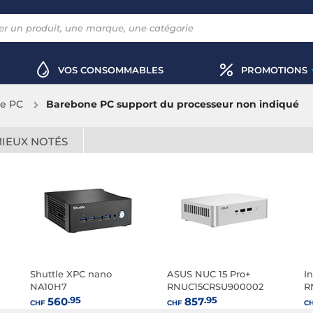
VOS CONSOMMABLES
PROMOTIONS
e PC
Barebone PC support du processeur non indiqué
MIEUX NOTÉS
Shuttle XPC nano
ASUS NUC 15 Pro+
I
NA10H7
RNUC15CRSU900002
R
.95
.95
560
857
CHF
CHF
C