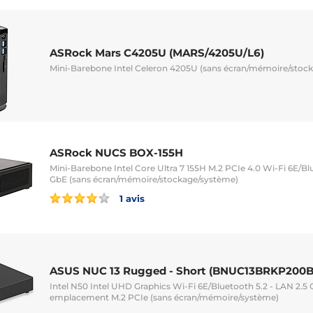
ASRock Mars C4205U (MARS/4205U/L6)
Mini-Barebone Intel Celeron 4205U (sans écran/mémoire/stoc
ASRock NUCS BOX-155H
Mini-Barebone Intel Core Ultra 7 155H M.2 PCIe 4.0 Wi-Fi 6E/Bl
GbE (sans écran/mémoire/stockage/système)
1 avis
ASUS NUC 13 Rugged - Short (BNUC13BRKP200B
Intel N50 Intel UHD Graphics Wi-Fi 6E/Bluetooth 5.2 - LAN 2.
emplacement M.2 PCIe (sans écran/mémoire/système)