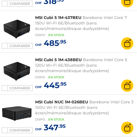
318
CHF
COMPARER
MSI Cubi 5 1M-437BEU
Barebone Intel Core 7
150U Wi-Fi 6E/Bluetooth (sans
écran/mémoire/disque dur/système)
DISPO
:
EN
STOCK
485
.95
CHF
COMPARER
MSI Cubi 5 1M-438BEU
Barebone Intel Core 5
120U Wi-Fi 6E/Bluetooth (sans
écran/mémoire/disque dur/système)
DISPO
:
EN
STOCK
445
.95
CHF
COMPARER
MSI Cubi NUC 1M-026BEU
Barebone Intel Core 3
100U Wi-Fi 6E/Bluetooth (sans
écran/mémoire/disque dur/système)
DISPO
:
EN
STOCK
347
.95
CHF
COMPARER