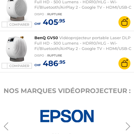
Full HD - 500 Lumens - HDR10/HLG - Wi-
Fi/Bluetooth/AirPlay 2 - Google TV - HDMI/USB-C
- Son 2.1 18 Watts - vertical 135°/ horizontal 360°
DISPO
:
RUPTURE
405
.95
CHF
COMPARER
BenQ GV50
Vidéoprojecteur portable Laser DLP
Full HD - 500 Lumens - HDR10/HLG - Wi-
Fi/Bluetooth/AirPlay 2 - Google TV - HDMI/USB-C
- Autofocus - Son 2.1 18 Watts - vertical 135°/
DISPO
:
RUPTURE
horizontal 360° - Batterie intégrée
486
.95
CHF
COMPARER
NOS MARQUES VIDÉOPROJECTEUR :