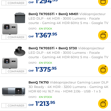
1'294
CHF
COMPARER
BenQ TK705STi + BenQ MM01
Vidéoprojecteur
LED DLP - 4K HDR - 3000 Lumens - Focale
courte - Gaming 4K HDR 60Hz 5 ms - Google TV
- HDMI 2.1 - USB - Hauts-parleurs 2 x 8 Watts +
DISPO
:
EN
STOCK
Sacoche de transport
1'367
.95
CHF
COMPARER
BenQ TK705STi + BenQ ST30
Vidéoprojecteur
LED DLP - 4K HDR - 3000 Lumens - Focale
courte - Gaming 4K HDR 60Hz 5 ms - Google TV
- HDMI 2.1 - USB - Hauts-parleurs 2 x 8 Watts +
DISPO
:
EN
STOCK
Support
1'375
.95
CHF
COMPARER
BenQ TK710
Vidéoprojecteur Gaming Laser DLP
3D Ready - 4K HDR - 3200 Lumens - Gaming 4K
HDR 60 Hz 16.7 ms - HDMI 2.0b - USB - 1 x 5
Watts
DISPO
:
EN
STOCK
1'213
.95
CHF
COMPARER