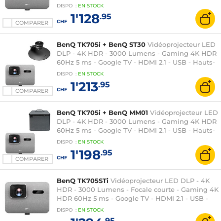
2 x 8 Watts
DISPO
:
EN
STOCK
1'128
.95
CHF
COMPARER
BenQ TK705i + BenQ ST30
Vidéoprojecteur LED
DLP - 4K HDR - 3000 Lumens - Gaming 4K HDR
60Hz 5 ms - Google TV - HDMI 2.1 - USB - Hauts-
parleurs 2 x 8 Watts + Support
DISPO
:
EN
STOCK
1'213
.95
CHF
COMPARER
BenQ TK705i + BenQ MM01
Vidéoprojecteur LED
DLP - 4K HDR - 3000 Lumens - Gaming 4K HDR
60Hz 5 ms - Google TV - HDMI 2.1 - USB - Hauts-
parleurs 2 x 8 Watts + Sacoche de transport
DISPO
:
EN
STOCK
1'198
.95
CHF
COMPARER
BenQ TK705STi
Vidéoprojecteur LED DLP - 4K
HDR - 3000 Lumens - Focale courte - Gaming 4K
HDR 60Hz 5 ms - Google TV - HDMI 2.1 - USB -
Hauts-parleurs 2 x 8 Watts
DISPO
:
EN
STOCK
.95