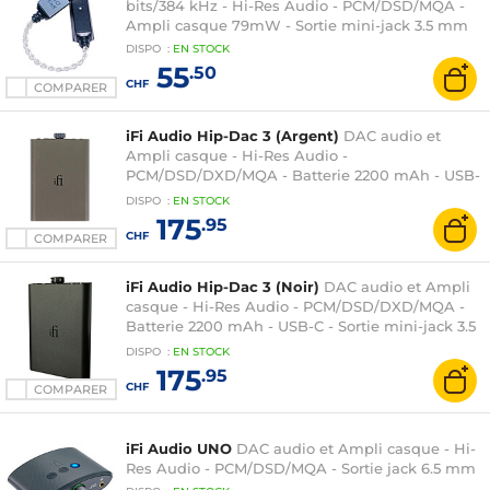
bits/384 kHz - Hi-Res Audio - PCM/DSD/MQA -
Ampli casque 79mW - Sortie mini-jack 3.5 mm
DISPO
:
EN
STOCK
55
.50
CHF
COMPARER
iFi Audio Hip-Dac 3 (Argent)
DAC audio et
Ampli casque - Hi-Res Audio -
PCM/DSD/DXD/MQA - Batterie 2200 mAh - USB-
C - Sortie mini-jack 3.5 mm
DISPO
:
EN
STOCK
175
.95
CHF
COMPARER
iFi Audio Hip-Dac 3 (Noir)
DAC audio et Ampli
casque - Hi-Res Audio - PCM/DSD/DXD/MQA -
Batterie 2200 mAh - USB-C - Sortie mini-jack 3.5
mm
DISPO
:
EN
STOCK
175
.95
CHF
COMPARER
iFi Audio UNO
DAC audio et Ampli casque - Hi-
Res Audio - PCM/DSD/MQA - Sortie jack 6.5 mm