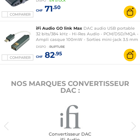
DISPO
:
EN
STOCK
71
.50
CHF
COMPARER
iFi Audio GO link Max
DAC audio USB portable
32 bits/384 kHz - Hi-Res Audio - PCM/DSD/MQA -
Ampli casque 100mW - Sorties mini-jack 3.5 mm
et jack 4.4 mm
DISPO
:
RUPTURE
82
.95
CHF
COMPARER
NOS MARQUES CONVERTISSEUR
DAC :
Convertisseur DAC
iFi Audio