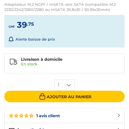
Adaptateur M.2 NGFF / mSATA vers SATA (compatible M.2
2230/2242/2260/2280 ou mSATA 26.8x30 / 50.95x30mm)
39
.75
CHF
Alerte baisse de prix
Livraison à domicile
En
stock
1
AJOUTER AU PANIER
1 avis client