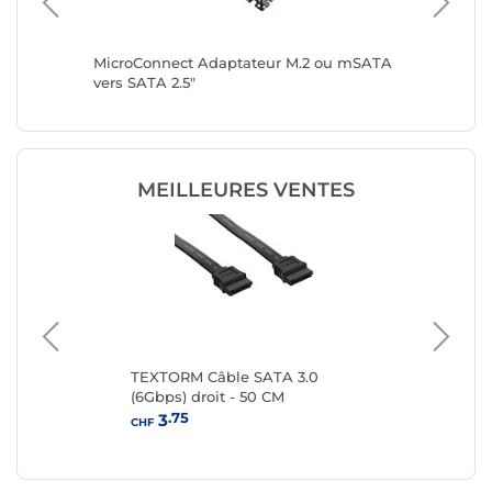
n Y
MicroConnect Adaptateur M.2 ou mSATA
MicroCo
A avec
vers SATA 2.5"
SATA 2.5
MEILLEURES VENTES
eur
TEXTORM Câble SATA 3.0
Câ
rs
(6Gbps) droit - 50 CM
15
.75
3
CHF
CHF