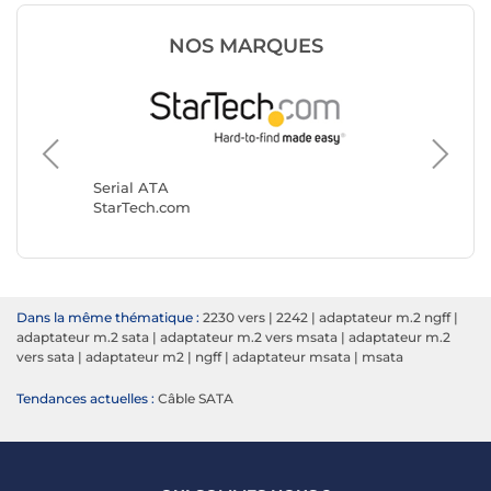
NOS MARQUES
Serial A
Génériq
Serial ATA
StarTech.com
Dans la même thématique :
2230 vers
|
2242
|
adaptateur m.2 ngff
|
adaptateur m.2 sata
|
adaptateur m.2 vers msata
|
adaptateur m.2
vers sata
|
adaptateur m2
|
ngff
|
adaptateur msata
|
msata
Tendances actuelles :
Câble SATA