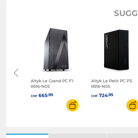
SUGG
au Zen-M5
Altyk Le Grand PC F1-
Altyk Le Petit PC P3-
R516-N05
R516-N05
.95
.95
665
724
CHF
CHF