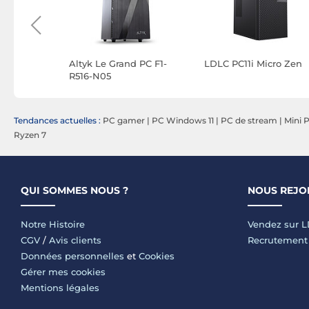
 PC P3-
Altyk Le Grand PC F1-
LDLC PC11i Micro Zen
R516-N05
Tendances actuelles :
PC gamer
|
PC Windows 11
|
PC de stream
|
Mini 
Ryzen 7
QUI SOMMES NOUS ?
NOUS REJO
Notre Histoire
Vendez sur 
CGV
/
Avis clients
Recrutement
Données personnelles
et
Cookies
Gérer mes cookies
Mentions légales