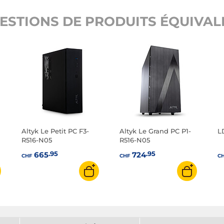
ESTIONS DE PRODUITS ÉQUIVALE
Altyk Le Petit PC F3-
Altyk Le Grand PC P1-
L
R516-N05
R516-N05
.95
.95
665
724
CHF
CHF
C