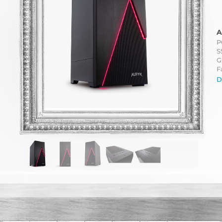
A
P
S
G
F
D