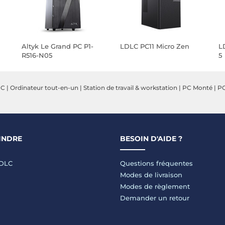
Altyk Le Grand PC P1-
LDLC PC11 Micro Zen
L
R516-N05
5
PC
|
Ordinateur tout-en-un
|
Station de travail & workstation
|
PC Monté
|
PC
INDRE
BESOIN D'AIDE ?
LDLC
Questions fréquentes
Modes de livraison
Modes de règlement
Demander un retour