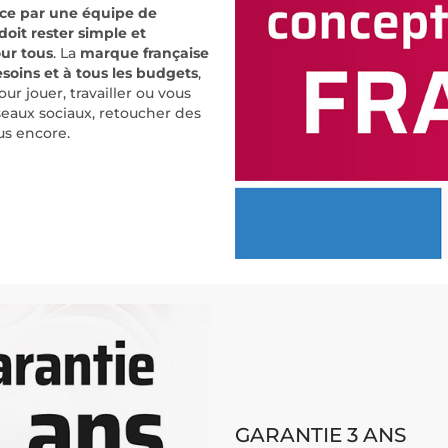
nce par une équipe de
oit rester simple et
ur tous
. La
marque française
esoins et à tous les budgets
,
r jouer, travailler ou vous
réseaux sociaux, retoucher des
lus encore.
GARANTIE 3 ANS