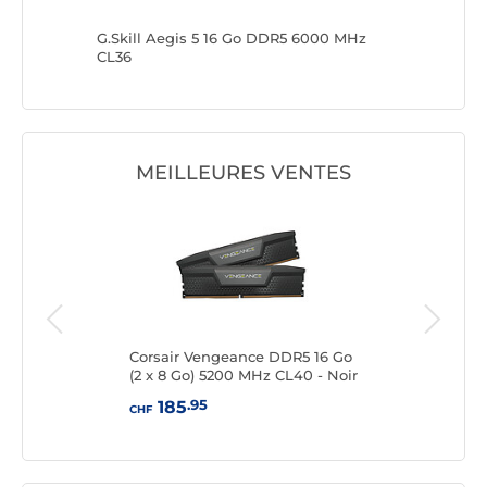
le 16 Go
G.Skill Aegis 5 16 Go DDR5 6000 MHz
G.Skill 
CL36
CL36
MEILLEURES VENTES
DR5
Corsair Vengeance DDR5 16 Go
King
(2 x 8 Go) 5200 MHz CL40 - Noir
8 G
.95
185
CHF
CHF