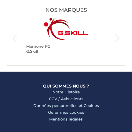
NOS MARQUES
Mémoire
Kingsto
Mémoire PC
G.Skill
QUI SOMMES NOUS ?
Notre Histoire
CGV
/
Avis clients
Données personnelles
et
Cookies
Gérer mes cookies
Mentions légales