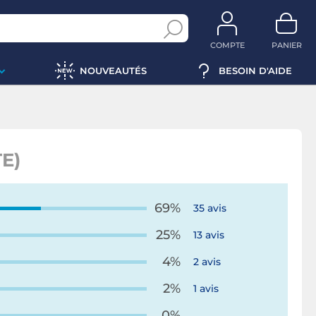
COMPTE
PANIER
NOUVEAUTÉS
BESOIN D'AIDE
E)
69%
35 avis
25%
13 avis
4%
2 avis
2%
1 avis
0%