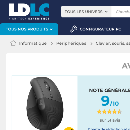
TOUS LES UNIVERS
CONFIGURATEUR PC
TOUS NOS PRODUITS
Informatique
Périphériques
Clavier, souris, s
A
NOTE GÉNÉRAL
9
/10
sur 51 avis
Charte de rédaction et 