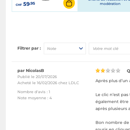
59
.95
modération
CHF
Filtrer par :
Note
par NicolasB
Q
Publié le 20/07/2026
Après plus d’un a
Acheté
le 16/02/2026 chez LDLC
Nombre d'avis : 1
Le clic n’est pa
Note moyenne : 4
également être ra
après plusieurs a
Bon nombre de m
souris en cliqua