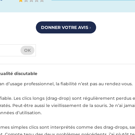
DONNER VOTRE AVIS
›
OK
ualité discutable
n d’usage professionnel, la fiabilité n’est pas au rendez-vous.
s fiable. Les clics longs (drag-drop) sont régulièrement perdus
tés. Peut-être aussi le vieillissement de la souris. Je n’ai jam
nnées d’utilisation.
es simples clics sont interprétés comme des drag-drops, san
nt. Compte tenu des deux problèmes précédents, j’ai plutôt tend