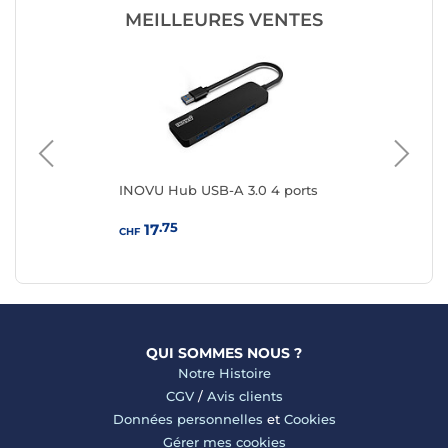
MEILLEURES VENTES
INOVU Hub USB-A 3.0 4 ports
IN
por
.75
17
CHF
CHF
QUI SOMMES NOUS ?
Notre Histoire
CGV
/
Avis clients
Données personnelles
et
Cookies
Gérer mes cookies