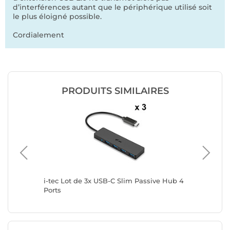
d’interférences autant que le périphérique utilisé soit
le plus éloigné possible.
Cordialement
PRODUITS SIMILAIRES
orts
i-tec Lot de 3x USB-C Slim Passive Hub 4
i-tec US
r
Ports