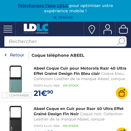
Téléchargez l'app LDLC
pour optimiser votre
expérience mobile !
FERMER
Retour
Coque téléphone ABEEL
Abeel Coque Cuir pour Motorola Razr 40 Ultra
Effet Grainé Design Fin Bleu clair
Coque bleu,
Collection Leather de la marque Abeel, conçue
spécifiquement pour le Motorola Razr 40 Ultra
DISPO
Exclu Web
:
EN
STOCK
21€
90
COMPARER
Abeel Coque en Cuir pour Razr 40 Ultra Effet
Grainé Design Fin Noir
Coque noir, Collection
Leather de la marque Abeel, conçue
spécifiquement pour le Motorola Razr 40 Ultra
DISPO
Exclu Web
:
EN
STOCK