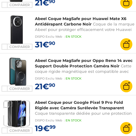
21€
90
COMPARER
Abeel Coque MagSafe pour Huawei Mate X6
Antidérapant Carbone Noir
Coque de la marque
Abeel pour protéger efficacement votre Huawei
Mate X6
DISPO
Exclu Web
:
EN
STOCK
31€
90
COMPARER
Abeel Coque MagSafe pour Oppo Reno 14 avec
Support Double Protection Caméra Noir
Cette
coque rigide magnétique est compatible avec
les supports MagSafe
DISPO
Exclu Web
:
EN
STOCK
21€
90
COMPARER
Abeel Coque pour Google Pixel 9 Pro Fold
Rigide avec Caméra Surélevée Transparent
Coque transparente dédiée pour une protection
quotidienne fiable de votre Google Pixel 9 Pro
DISPO
Exclu Web
:
EN
STOCK
Fold
19€
99
COMPARER