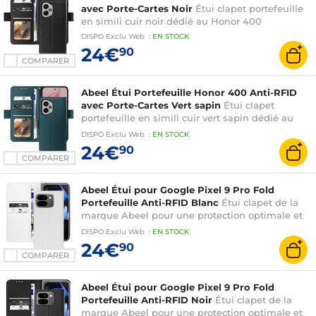
avec Porte-Cartes Noir
Étui clapet portefeuille
en simili cuir noir dédié au Honor 400
DISPO
Exclu Web
:
EN
STOCK
24€
90
COMPARER
Abeel Étui Portefeuille Honor 400 Anti-RFID
avec Porte-Cartes Vert sapin
Étui clapet
portefeuille en simili cuir vert sapin dédié au
Honor 400
DISPO
Exclu Web
:
EN
STOCK
24€
90
COMPARER
Abeel Étui pour Google Pixel 9 Pro Fold
Portefeuille Anti-RFID Blanc
Étui clapet de la
marque Abeel pour une protection optimale et
élégante de votre Google Pixel 9 Pro Fold
DISPO
Exclu Web
:
EN
STOCK
24€
90
COMPARER
Abeel Étui pour Google Pixel 9 Pro Fold
Portefeuille Anti-RFID Noir
Étui clapet de la
marque Abeel pour une protection optimale et