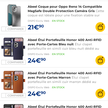
Abeel Coque pour Oppo Reno 14 Compatible
MagSafe Double Protection Caméra Gris
Cette
coque est Idéale pour une fixation stable sur
support magnétique
DISPO
Exclu Web
:
EN
STOCK
21€
90
COMPARER
Abeel Étui Portefeuille Honor 400 Anti-RFID
avec Porte-Cartes Bleu nuit
Étui clapet
portefeuille en simili cuir bleu nuit dédié au
Honor 400
DISPO
Exclu Web
:
EN
STOCK
24€
90
COMPARER
Abeel Étui Portefeuille Honor 400 Anti-RFID
avec Porte-Cartes Marron
Étui clapet
portefeuille en simili cuir marron dédié au
Honor 400
DISPO
Exclu Web
:
EN
STOCK
24€
90
COMPARER
Abeel Étui Portefeuille Honor 400 Anti-RFID