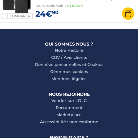
élégante de votre Google Pixel 9 Pro Fold
DISPO
Exclu Web
:
EN
STOCK
24€
90
COMPARER
QUI SOMMES NOUS ?
Notre Histoire
CGV
/
Avis clients
Données personnelles
et
Cookies
Gérer mes cookies
Mentions légales
NOUS REJOINDRE
Vendez sur LDLC
Recrutement
Marketplace
Accessibilité : non conforme
BESOIN D'AIDE ?