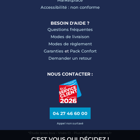
Marketplace
Accessibilité : non conforme
BESOIN D'AIDE ?
Questions fréquentes
Modes de livraison
Modes de règlement
Garanties
et
Pack Confort
Demander un retour
NOUS CONTACTER :
04 27 46 60 00
Appel non surtaxé
*Étude Ipsos bva - Viséo CI - Plus d’infos sur escda.fr
C'EST VOUS QUI DÉCIDEZ !