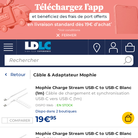
FERMER
Retour
Câble & Adaptateur Mophie
Mophie Charge Stream USB-C to USB-C Blanc
(1m)
Câble de chargement et synchronisation
USB-C vers USB-C (1m)
DISPO
Web
:
EN
STOCK
Dispo dans
2 boutiques
19€
95
COMPARER
Mophie Charge Stream USB-C to USB-C Blanc