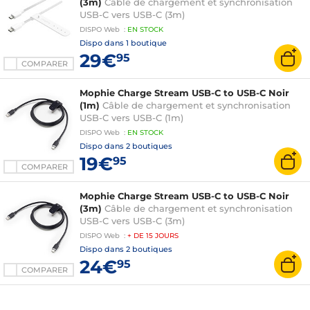
(3m)
Câble de chargement et synchronisation
USB-C vers USB-C (3m)
DISPO
Web
:
EN
STOCK
Dispo dans
1 boutique
29€
95
COMPARER
Mophie Charge Stream USB-C to USB-C Noir
(1m)
Câble de chargement et synchronisation
USB-C vers USB-C (1m)
DISPO
Web
:
EN
STOCK
Dispo dans
2 boutiques
19€
95
COMPARER
Mophie Charge Stream USB-C to USB-C Noir
(3m)
Câble de chargement et synchronisation
USB-C vers USB-C (3m)
DISPO
Web
:
+ DE
15 JOURS
Dispo dans
2 boutiques
24€
95
COMPARER