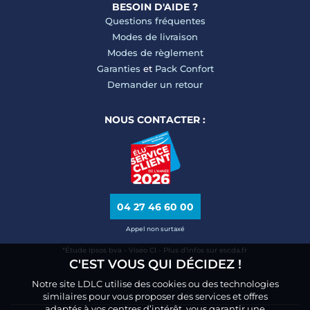
BESOIN D'AIDE ?
Questions fréquentes
Modes de livraison
Modes de règlement
Garanties
et
Pack Confort
Demander un retour
NOUS CONTACTER :
04 27 46 60 00
Appel non surtaxé
*Étude Ipsos bva - Viséo CI - Plus d’infos sur escda.fr
C'EST VOUS QUI DÉCIDEZ !
Notre site LDLC utilise des cookies ou des technologies
similaires pour vous proposer des services et offres
adaptés à vos centres d’intérêt, vous garantir une