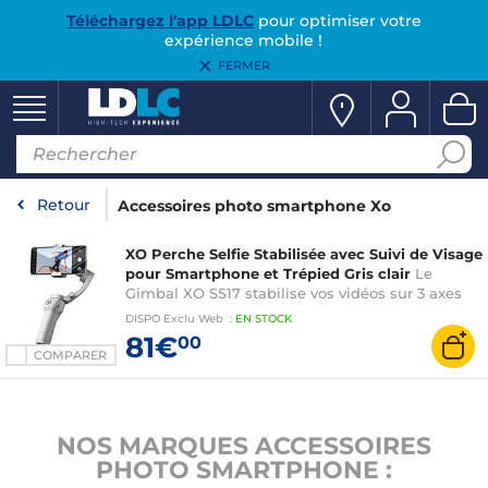
Téléchargez l'app LDLC
pour optimiser votre
expérience mobile !
FERMER
Retour
Accessoires photo smartphone Xo
XO Perche Selfie Stabilisée avec Suivi de Visage
pour Smartphone et Trépied Gris clair
Le
Gimbal XO SS17 stabilise vos vidéos sur 3 axes
pour des images plus fluides à main levée
DISPO
Exclu Web
:
EN
STOCK
81€
00
COMPARER
NOS MARQUES ACCESSOIRES
PHOTO SMARTPHONE :