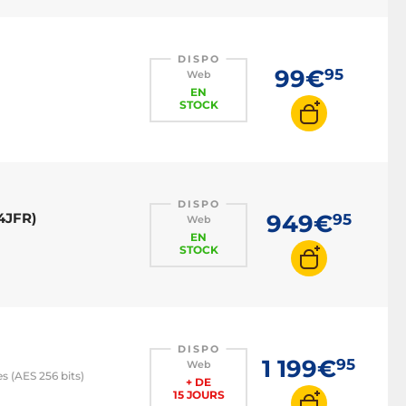
DISPO
99€
95
Web
EN
STOCK
DISPO
4JFR)
949€
95
Web
EN
STOCK
DISPO
1 199€
95
Web
s (AES 256 bits)
+ DE
15 JOURS