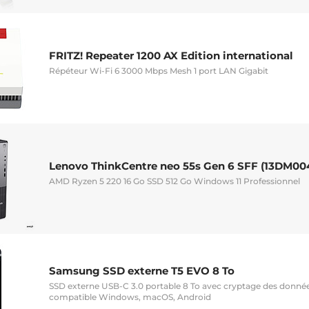
FRITZ! Repeater 1200 AX Edition international
Répéteur Wi-Fi 6 3000 Mbps Mesh 1 port LAN Gigabit
Lenovo ThinkCentre neo 55s Gen 6 SFF (13DM00
AMD Ryzen 5 220 16 Go SSD 512 Go Windows 11 Professionnel
Samsung SSD externe T5 EVO 8 To
SSD externe USB-C 3.0 portable 8 To avec cryptage des donnée
compatible Windows, macOS, Android