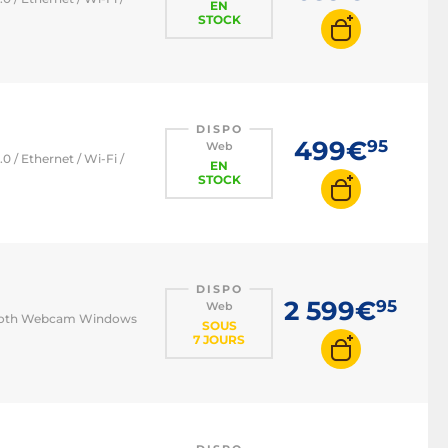
EN
STOCK
DISPO
499€
95
Web
 / Ethernet / Wi-Fi /
EN
STOCK
DISPO
2 599€
95
Web
uetooth Webcam Windows
SOUS
7 JOURS