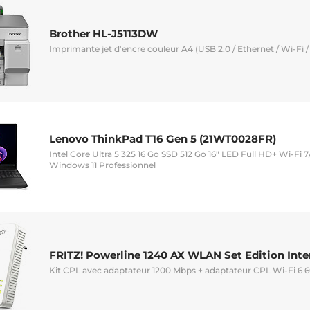
Brother HL-J5113DW
Imprimante jet d'encre couleur A4 (USB 2.0 / Ethernet / Wi-Fi /
Lenovo ThinkPad T16 Gen 5 (21WT0028FR)
Intel Core Ultra 5 325 16 Go SSD 512 Go 16" LED Full HD+ Wi-F
Windows 11 Professionnel
FRITZ! Powerline 1240 AX WLAN Set Edition Inte
Kit CPL avec adaptateur 1200 Mbps + adaptateur CPL Wi-Fi 6 