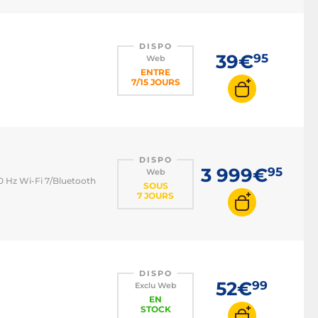
DISPO
39€
95
Web
ENTRE
7/15 JOURS
DISPO
3 999€
95
Web
20 Hz Wi-Fi 7/Bluetooth
SOUS
7 JOURS
DISPO
52€
99
Exclu Web
EN
STOCK