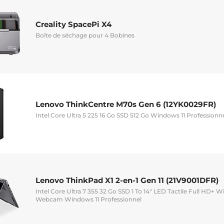
Creality SpacePi X4
Boîte de séchage pour 4 Bobines
Lenovo ThinkCentre M70s Gen 6 (12YK0029FR)
Intel Core Ultra 5 225 16 Go SSD 512 Go Windows 11 Professionn
Lenovo ThinkPad X1 2-en-1 Gen 11 (21V9001DFR)
Intel Core Ultra 7 355 32 Go SSD 1 To 14" LED Tactile Full HD+ W
Webcam Windows 11 Professionnel