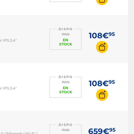
DISPO
108€
95
Web
EN
r IPS 2,4"
STOCK
DISPO
108€
95
Web
EN
r IPS 2,4"
STOCK
DISPO
659€
95
Web
 / Ethernet / Wi-Fi /