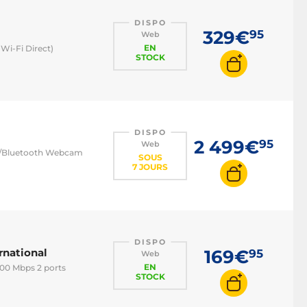
DISPO
329€
95
Web
EN
 Wi-Fi Direct)
STOCK
DISPO
2 499€
95
Web
i 7/Bluetooth Webcam
SOUS
7 JOURS
DISPO
rnational
169€
95
Web
EN
600 Mbps 2 ports
STOCK