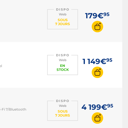
DISPO
179€
95
Web
SOUS
7 JOURS
DISPO
1 149€
95
Web
EN
el
STOCK
DISPO
4 199€
95
Web
i-Fi 7/Bluetooth
SOUS
7 JOURS