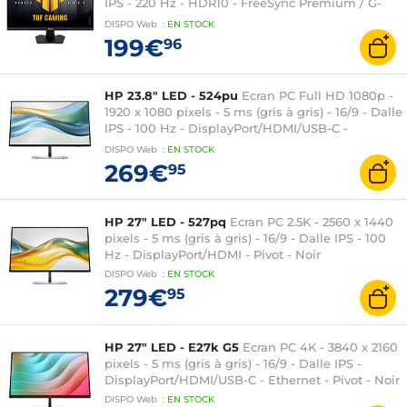
IPS - 220 Hz - HDR10 - FreeSync Premium / G-
SYNC Compatible - HDMI/DisplayPort - Noir
DISPO
Web
:
EN
STOCK
199€
96
HP 23.8" LED - 524pu
Ecran PC Full HD 1080p -
1920 x 1080 pixels - 5 ms (gris à gris) - 16/9 - Dalle
IPS - 100 Hz - DisplayPort/HDMI/USB-C -
Ethernet - Noir
DISPO
Web
:
EN
STOCK
269€
95
HP 27" LED - 527pq
Ecran PC 2.5K - 2560 x 1440
pixels - 5 ms (gris à gris) - 16/9 - Dalle IPS - 100
Hz - DisplayPort/HDMI - Pivot - Noir
DISPO
Web
:
EN
STOCK
279€
95
HP 27" LED - E27k G5
Ecran PC 4K - 3840 x 2160
pixels - 5 ms (gris à gris) - 16/9 - Dalle IPS -
DisplayPort/HDMI/USB-C - Ethernet - Pivot - Noir
DISPO
Web
:
EN
STOCK