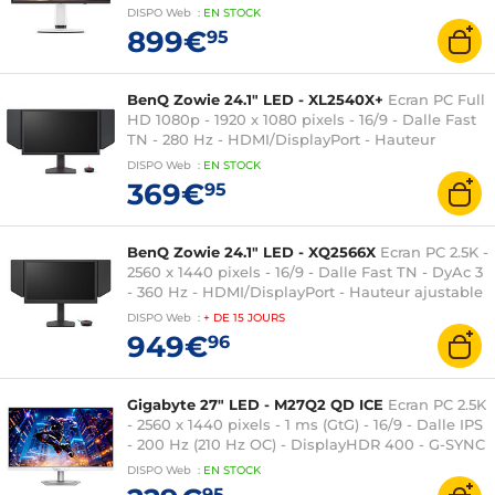
FreeSync Premium Pro - DisplayPort/HDMI/USB-
DISPO
Web
:
EN
STOCK
C - Pivot - Noir/Blanc
899€
95
BenQ Zowie 24.1" LED - XL2540X+
Ecran PC Full
HD 1080p - 1920 x 1080 pixels - 16/9 - Dalle Fast
TN - 280 Hz - HDMI/DisplayPort - Hauteur
ajustable - S-Switch/Bouclier - Noir
DISPO
Web
:
EN
STOCK
369€
95
BenQ Zowie 24.1" LED - XQ2566X
Ecran PC 2.5K -
2560 x 1440 pixels - 16/9 - Dalle Fast TN - DyAc 3
- 360 Hz - HDMI/DisplayPort - Hauteur ajustable
- S-Switch/Bouclier - Noir
DISPO
Web
:
+ DE
15 JOURS
949€
96
Gigabyte 27" LED - M27Q2 QD ICE
Ecran PC 2.5K
- 2560 x 1440 pixels - 1 ms (GtG) - 16/9 - Dalle IPS
- 200 Hz (210 Hz OC) - DisplayHDR 400 - G-SYNC
Compatible - HDMI/DisplayPort/USB-C - Pivot -
DISPO
Web
:
EN
STOCK
Blanc
95