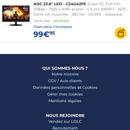
AOC 23.6" LED - C24G42FE
Ecran PC Full HD
1080p - 1920 x 1080 pixels - 0.5 ms (MPRT) - 16/9 -
Dalle VA incurvée - 180 Hz - HDR10 - Adaptive
Sync - DisplayPort/HDMI - Noir
DISPO
Web
:
EN
STOCK
Dispo dans
2 boutiques
99€
95
QUI SOMMES NOUS ?
Notre Histoire
CGV
/
Avis clients
Données personnelles
et
Cookies
Gérer mes cookies
Mentions légales
NOUS REJOINDRE
Vendez sur LDLC
Recrutement