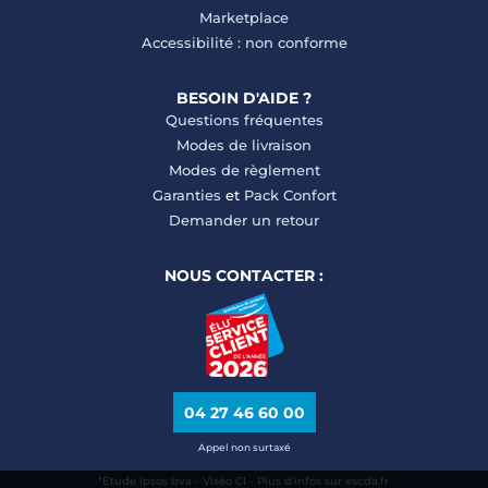
Marketplace
Accessibilité : non conforme
BESOIN D'AIDE ?
Questions fréquentes
Modes de livraison
Modes de règlement
Garanties
et
Pack Confort
Demander un retour
NOUS CONTACTER :
04 27 46 60 00
Appel non surtaxé
*Étude Ipsos bva - Viséo CI - Plus d’infos sur escda.fr