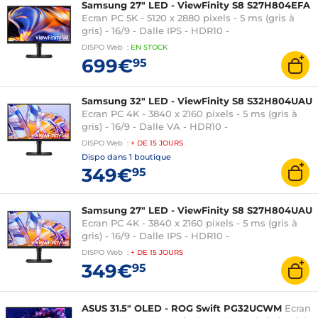
Samsung 27" LED - ViewFinity S8 S27H804EFA
Ecran PC 5K - 5120 x 2880 pixels - 5 ms (gris à
gris) - 16/9 - Dalle IPS - HDR10 -
HDMI/DisplayPort/USB-C - Ethernet - Pivot - Noir
DISPO
Web
:
EN
STOCK
699€
95
Samsung 32" LED - ViewFinity S8 S32H804UAU
Ecran PC 4K - 3840 x 2160 pixels - 5 ms (gris à
gris) - 16/9 - Dalle VA - HDR10 -
HDMI/DisplayPort/USB-C - Ethernet - Pivot - Noir
DISPO
Web
:
+ DE
15 JOURS
Dispo dans
1 boutique
349€
95
Samsung 27" LED - ViewFinity S8 S27H804UAU
Ecran PC 4K - 3840 x 2160 pixels - 5 ms (gris à
gris) - 16/9 - Dalle IPS - HDR10 -
HDMI/DisplayPort/USB-C - Ethernet - Pivot - Noir
DISPO
Web
:
+ DE
15 JOURS
349€
95
ASUS 31.5" OLED - ROG Swift PG32UCWM
Ecran