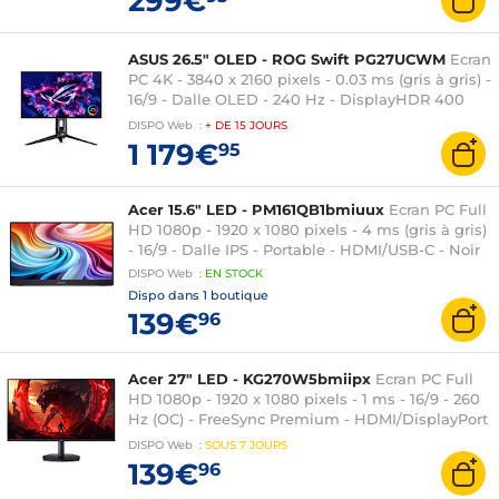
299€
ASUS 26.5" OLED - ROG Swift PG27UCWM
Ecran
PC 4K - 3840 x 2160 pixels - 0.03 ms (gris à gris) -
16/9 - Dalle OLED - 240 Hz - DisplayHDR 400
True Black - FreeSync Premium Pro / G-SYNC
DISPO
Web
:
+ DE
15 JOURS
Compatible - DisplayPort/HDMI/USB-C - Réglage
1 179€
95
en hauteur - Noir
Acer 15.6" LED - PM161QB1bmiuux
Ecran PC Full
HD 1080p - 1920 x 1080 pixels - 4 ms (gris à gris)
- 16/9 - Dalle IPS - Portable - HDMI/USB-C - Noir
DISPO
Web
:
EN
STOCK
Dispo dans
1 boutique
139€
96
Acer 27" LED - KG270W5bmiipx
Ecran PC Full
HD 1080p - 1920 x 1080 pixels - 1 ms - 16/9 - 260
Hz (OC) - FreeSync Premium - HDMI/DisplayPort
- Noir
DISPO
Web
:
SOUS
7 JOURS
139€
96