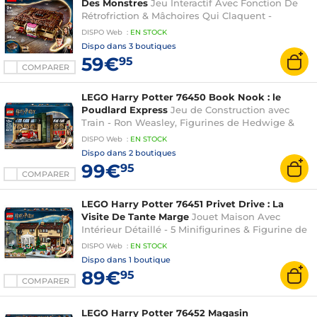
Des Monstres
Jeu Interactif Avec Fonction De
Rétrofriction & Mâchoires Qui Claquent -
Minifigurine De Neville - Cadeau Pour Garçon,
DISPO
Web
:
EN
STOCK
Fille & Fans Dès 9 Ans
Dispo dans
3 boutiques
59€
95
COMPARER
LEGO Harry Potter 76450 Book Nook : le
Poudlard Express
Jeu de Construction avec
Train - Ron Weasley, Figurines de Hedwige &
Croûtard - Cadeau sur le Monde des Sorciers -
DISPO
Web
:
EN
STOCK
Garçon ou Fille dès 10 Ans
Dispo dans
2 boutiques
99€
95
COMPARER
LEGO Harry Potter 76451 Privet Drive : La
Visite De Tante Marge
Jouet Maison Avec
Intérieur Détaillé - 5 Minifigurines & Figurine de
la Tante Gonflée - Cadeau Prisonnier d'Azkaban
DISPO
Web
:
EN
STOCK
Garçon Dès 8 Ans
Dispo dans
1 boutique
89€
95
COMPARER
LEGO Harry Potter 76452 Magasin