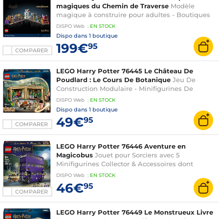
magiques du Chemin de Traverse
Modèle
magique à construire pour adultes - Boutiques
miniatures en briques - 12 microfigurines
DISPO
Web
:
EN
STOCK
collector
Dispo dans
1 boutique
199€
95
COMPARER
LEGO Harry Potter 76445 Le Château De
Poudlard : Le Cours De Botanique
Jeu De
Construction Modulaire - Minifigurines De
Neville, Hermione & Prof. Chourave - 3
DISPO
Web
:
EN
STOCK
Mandragores - Cadeau Fille Dès 8 Ans
Dispo dans
1 boutique
49€
95
COMPARER
LEGO Harry Potter 76446 Aventure en
Magicobus
Jouet pour Sorciers avec 5
Minifigurines Collector & Accessoires dont
Baguettes Magiques - Cadeau sur le Prisonnier
DISPO
Web
:
EN
STOCK
d'Azkaban pour Fille ou Garçon 8 ans
46€
95
COMPARER
LEGO Harry Potter 76449 Le Monstrueux Livre