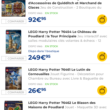
d'Accessoires de Quidditch et Marchand de
Glaces
Jeu de Construction - 2 Boutiques du
Chemin de Traverse, 6 Minifigurines & Nimbus
DISPO
Web
:
EN
STOCK
2000 - Cadeau Garçon ou Fille 8 Ans
92€
95
COMPARER
LEGO Harry Potter 76454 Le Château de
Poudlard : la Tour Principale
Jeu interactif avec
salles modulaires clés volantes & échecs - 12
minifigurines - Cadeau garçon ou fille dès 10 ans
DISPO
Web
:
EN
STOCK
ou adulte
Dispo dans
1 boutique
249€
95
COMPARER
LEGO Harry Potter 76461 Le Lutin de
Cornouailles
Jouet Figurine - Décoration pour
Chambre ou Bureau avec Livre & Baguette de
Gilderoy Lockhart - Cadeau d'Anniversaire pour
DISPO
Web
:
EN
STOCK
Fille ou Garçon dès 8 ans
26€
95
COMPARER
LEGO Harry Potter 76462 Le Blason des
Maisons de Poudlard
Jouet - Maquette 3D avec