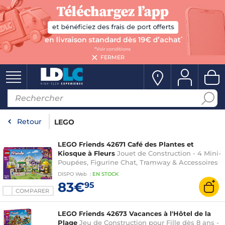
FERMER
Retour
LEGO
LEGO Friends 42671 Café des Plantes et
Kiosque à Fleurs
Jouet de Construction - 4 Mini-
Poupées, Figurine Chat, Tramway & Accessoires
de Cuisine dont Tasses & Théière - Cadeau pour
DISPO
Web
:
EN
STOCK
Fille dès 9 ans
83€
95
COMPARER
LEGO Friends 42673 Vacances à l'Hôtel de la
Plage
Jeu de Construction pour Fille dès 8 ans -