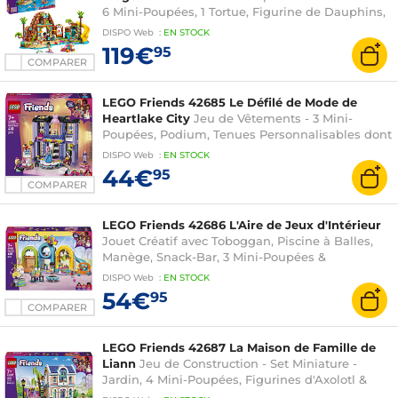
6 Mini-Poupées, 1 Tortue, Figurine de Dauphins,
Stand de Glaces & Accessoires - Cadeau sur les
DISPO
Web
:
EN
STOCK
Animaux
119€
95
COMPARER
LEGO Friends 42685 Le Défilé de Mode de
Heartlake City
Jeu de Vêtements - 3 Mini-
Poupées, Podium, Tenues Personnalisables dont
Jupe, Manteau, Chapeaux, Accessoires - Cadeau
DISPO
Web
:
EN
STOCK
Original Fille 7 ans
44€
95
COMPARER
LEGO Friends 42686 L'Aire de Jeux d'Intérieur
Jouet Créatif avec Toboggan, Piscine à Balles,
Manège, Snack-Bar, 3 Mini-Poupées &
Accessoires - Cadeau d'Anniversaire pour Fille
DISPO
Web
:
EN
STOCK
dès 7 ans
54€
95
COMPARER
LEGO Friends 42687 La Maison de Famille de
Liann
Jeu de Construction - Set Miniature -
Jardin, 4 Mini-Poupées, Figurines d'Axolotl &
Gecko - Accessoires - Cadeau d'Anniversaire