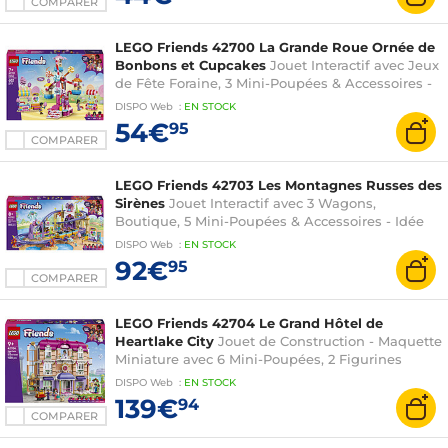
COMPARER
LEGO Friends 42700 La Grande Roue Ornée de
Bonbons et Cupcakes
Jouet Interactif avec Jeux
de Fête Foraine, 3 Mini-Poupées & Accessoires -
Cadeau d'Anniversaire pour Fille dès 7 ans
DISPO
Web
:
EN
STOCK
54€
95
COMPARER
LEGO Friends 42703 Les Montagnes Russes des
Sirènes
Jouet Interactif avec 3 Wagons,
Boutique, 5 Mini-Poupées & Accessoires - Idée
de Cadeau d'Anniversaire pour Fille dès 8 ans
DISPO
Web
:
EN
STOCK
92€
95
COMPARER
LEGO Friends 42704 Le Grand Hôtel de
Heartlake City
Jouet de Construction - Maquette
Miniature avec 6 Mini-Poupées, 2 Figurines
d'Animaux & Accessoires - Cadeau
DISPO
Web
:
EN
STOCK
d'Anniversaire pour Fille dès 9 ans
139€
94
COMPARER