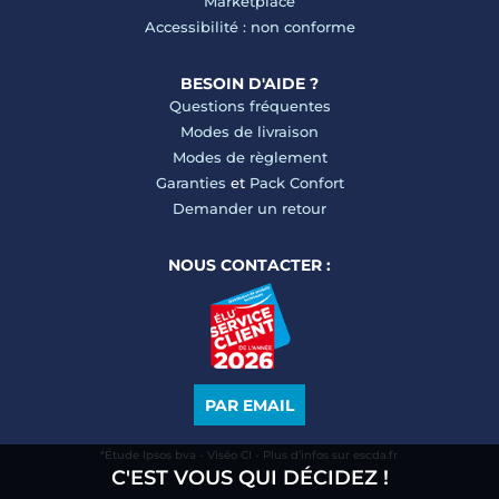
Marketplace
Accessibilité : non conforme
BESOIN D'AIDE ?
Questions fréquentes
Modes de livraison
Modes de règlement
Garanties
et
Pack Confort
Demander un retour
NOUS CONTACTER :
PAR EMAIL
*Étude Ipsos bva - Viséo CI - Plus d’infos sur escda.fr
C'EST VOUS QUI DÉCIDEZ !