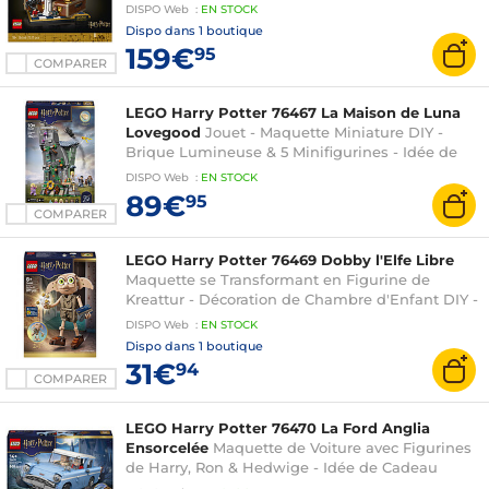
d'Hedwige - 3 Minifigurines - Idée Cadeau pour
DISPO
Web
:
EN
STOCK
Fan Adulte
Dispo dans
1 boutique
159€
95
COMPARER
LEGO Harry Potter 76467 La Maison de Luna
Lovegood
Jouet - Maquette Miniature DIY -
Brique Lumineuse & 5 Minifigurines - Idée de
Décoration pour Chambre - Cadeau pour Fille,
DISPO
Web
:
EN
STOCK
Garçon & Fans dès 10 ans
89€
95
COMPARER
LEGO Harry Potter 76469 Dobby l'Elfe Libre
Maquette se Transformant en Figurine de
Kreattur - Décoration de Chambre d'Enfant DIY -
Cadeau pour Fille, Garçon ou Fan dès 8 ans
DISPO
Web
:
EN
STOCK
Dispo dans
1 boutique
31€
94
COMPARER
LEGO Harry Potter 76470 La Ford Anglia
Ensorcelée
Maquette de Voiture avec Figurines
de Harry, Ron & Hedwige - Idée de Cadeau
d'Anniversaire pour Garçon, Fille & Ado dès 14