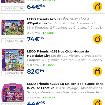
DISPO
Web
:
EN
STOCK
pour Fille dès 7 ans
64€
94
COMPARER
LEGO Friends 42688 L'Écurie et l'École
d'Équitation
Jeu Éducatif - Set Animaux - 3
Mini-Poupées, 2 Figurines de Chevaux, 1 Chiot &
Accessoires de Pansage - Cadeau d'Anniversaire
DISPO
Web
:
EN
STOCK
pour Fille dès 7 ans
74€
95
COMPARER
LEGO Friends 42689 Le Club-House de
Heartlake City
Set de Jeu Miniature avec 5 Mini-
Poupées, 3 Figurines d'Animaux dont un Chat &
Accessoires - Cadeau d'Anniversaire pour Fille
DISPO
Web
:
EN
STOCK
dès 8 ans
82€
94
COMPARER
LEGO Friends 42697 La Maison de Poupée dans
la Valise Créative
Jeu de Voyage - Maison avec 8
Salles, 2 Mini-Poupées & Accessoires - Idée de
Cadeau d'Anniversaire pour Fille dès 6 ans
DISPO
Web
:
EN
STOCK
44€
95