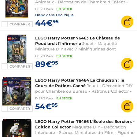
Animaux - Décoration de Chambre d'Enfant -
Idée de Cadeau d'Anniversaire pour Fille, Garçon
DISPO
Web
:
EN
STOCK
ou Ado Fan dès 12 ans
Dispo dans
1 boutique
44€
95
COMPARER
LEGO Harry Potter 76463 Le Château de
Poudlard : l'Infirmerie
Jouet - Maquette
Miniature DIY avec 7 Minifigurines dont
Hermione & Ron - Idée Cadeau pour Fille, Garçon
DISPO
Web
:
EN
STOCK
& Fans dès 9 ans
89€
95
COMPARER
LEGO Harry Potter 76464 Le Chaudron : le
Cours de Potions Caché
Jouet - Décoration DIY
pour Chambre ou Bureau - Patronus Collector -
Minifigurines d'Hermione & Rogue - Cadeau Fille
DISPO
Web
:
EN
STOCK
ou Garçon 10 ans
54€
95
COMPARER
LEGO Harry Potter 76466 L'École des Sorciers -
Édition Collector
Maquette DIY - Décoration
Intérieure - Scènes Miniatures du Film - Figurine