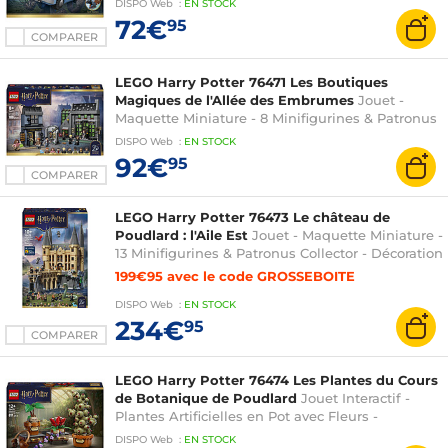
DISPO
Web
:
EN
STOCK
ans
72€
95
COMPARER
LEGO Harry Potter 76471 Les Boutiques
Magiques de l'Allée des Embrumes
Jouet -
Maquette Miniature - 8 Minifigurines & Patronus
Collector - Décoration de Chambre - Cadeau
DISPO
Web
:
EN
STOCK
Garçon, Fille, Fan dès 8 ans
92€
95
COMPARER
LEGO Harry Potter 76473 Le château de
Poudlard : l'Aile Est
Jouet - Maquette Miniature -
13 Minifigurines & Patronus Collector - Décoration
Chambre d'Enfant - Cadeau Garçon, Fille ou Fan
199€95 avec le code GROSSEBOITE
dès 10 ans
DISPO
Web
:
EN
STOCK
234€
95
COMPARER
LEGO Harry Potter 76474 Les Plantes du Cours
de Botanique de Poudlard
Jouet Interactif -
Plantes Artificielles en Pot avec Fleurs -
Décoration de Chambre - Cadeau Garçon, Fille
DISPO
Web
:
EN
STOCK