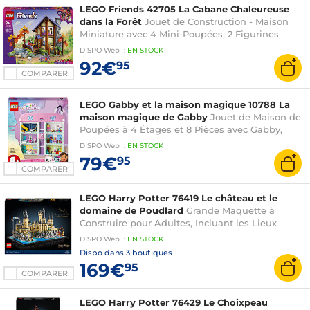
LEGO Friends 42705 La Cabane Chaleureuse
dans la Forêt
Jouet de Construction - Maison
Miniature avec 4 Mini-Poupées, 2 Figurines
d'Animaux & Accessoires - Cadeau
DISPO
Web
:
EN
STOCK
d'Anniversaire pour Fille dès 9 ans
92€
95
COMPARER
LEGO Gabby et la maison magique 10788 La
maison magique de Gabby
Jouet de Maison de
Poupées à 4 Étages et 8 Pièces avec Gabby,
Pandy et Marine et Figurines P'tichou, Cadeaux
DISPO
Web
:
EN
STOCK
Enfants Dès 4 Ans
79€
95
COMPARER
LEGO Harry Potter 76419 Le château et le
domaine de Poudlard
Grande Maquette à
Construire pour Adultes, Incluant les Lieux
Iconiques : Tour d'Astronomie, Grande Salle,
DISPO
Web
:
EN
STOCK
Chambre des Secrets et Autres
Dispo dans
3 boutiques
169€
95
COMPARER
LEGO Harry Potter 76429 Le Choixpeau