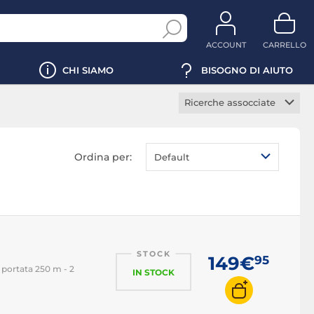
ACCOUNT
CARRELLO
CHI SIAMO
BISOGNO DI AIUTO
Ricerche assocciate
Controller smartphone
Microfono smartphone
Ordina per:
Default
STOCK
149€
95
 portata 250 m - 2
IN STOCK