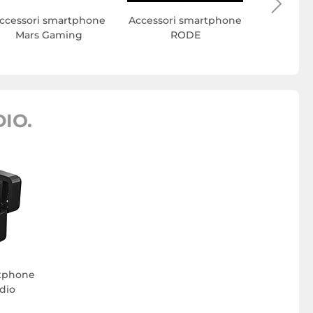
Accessor
ccessori smartphone
Accessori smartphone
Mars Gaming
RODE
IO.
rtphone
dio