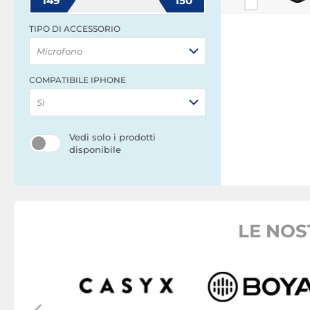
149
150
TIPO DI ACCESSORIO
Microfono
COMPATIBILE IPHONE
Sì
Vedi solo i prodotti
disponibile
LE NOS
martphone
 Audio