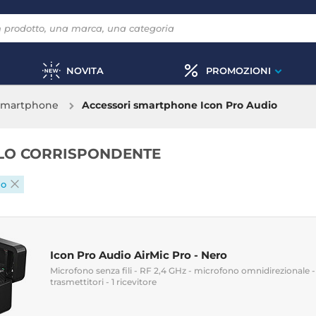
NOVITA
PROMOZIONI
 smartphone
Accessori smartphone Icon Pro Audio
OLO CORRISPONDENTE
io
Icon Pro Audio AirMic Pro - Nero
Microfono senza fili - RF 2,4 GHz - microfono omnidirezionale -
trasmettitori - 1 ricevitore