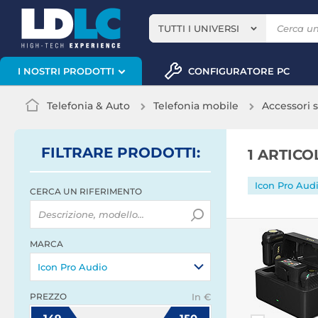
TUTTI I UNIVERSI
CONFIGURATORE PC
I NOSTRI PRODOTTI
Telefonia & Auto
Telefonia mobile
Accessori
FILTRARE
PRODOTTI
:
1 ARTIC
Icon Pro Aud
CERCA UN RIFERIMENTO
MARCA
Icon Pro Audio
PREZZO
In €