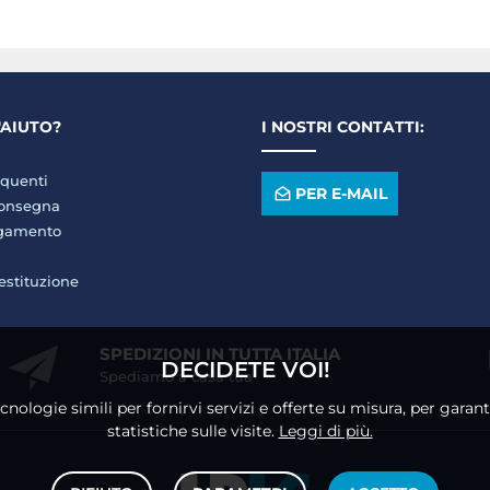
'AIUTO?
I NOSTRI CONTATTI:
quenti
PER E-MAIL
consegna
agamento
restituzione
SPEDIZIONI IN TUTTA ITALIA
DECIDETE VOI!
Spediamo a casa tua
ecnologie simili per fornirvi servizi e offerte su misura, per gara
statistiche sulle visite.
Leggi di più.