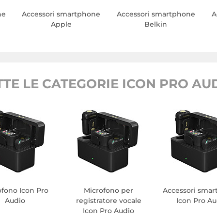
ne
Accessori smartphone
Accessori smartphone
A
Apple
Belkin
TTE LE CATEGORIE ICON PRO AUD
ofono Icon Pro
Microfono per
Accessori sma
Audio
registratore vocale
Icon Pro Au
Icon Pro Audio