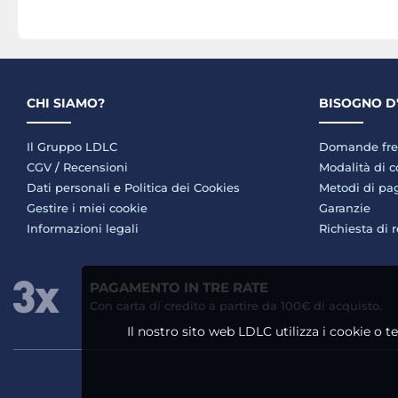
CHI SIAMO?
BISOGNO D
Il Gruppo LDLC
Domande fre
CGV
/
Recensioni
Modalità di 
Dati personali
e
Politica dei Cookies
Metodi di p
Gestire i miei cookie
Garanzie
Informazioni legali
Richiesta di 
PAGAMENTO IN TRE RATE
Con carta di credito a partire da 100€ di acquisto.
Il nostro sito web LDLC utilizza i cookie o t