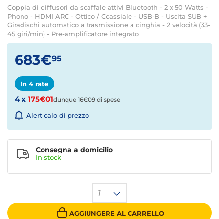
Coppia di diffusori da scaffale attivi Bluetooth - 2 x 50 Watts -
Phono - HDMI ARC - Ottico / Coassiale - USB-B - Uscita SUB +
Giradischi automatico a trasmissione a cinghia - 2 velocità (33-
45 giri/min) - Pre-amplificatore integrato
683€
95
In 4 rate
4 x
175€01
dunque 16€09 di spese
Alert calo di prezzo
Consegna a domicilio
In stock
1
AGGIUNGERE AL CARRELLO