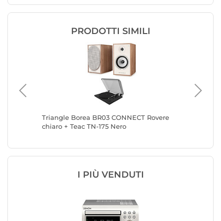
PRODOTTI SIMILI
o + Teac
Triangle Borea BR03 CONNECT Rovere
Triangl
chiaro + Teac TN-175 Nero
Oak + T
I PIÙ VENDUTI