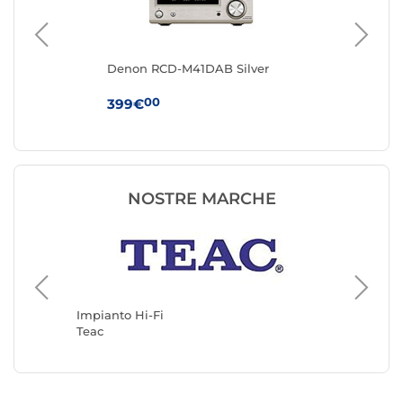
Denon RCD-M41DAB Silver
Re
No
00
399€
48
NOSTRE MARCHE
Impiant
Technic
Impianto Hi-Fi
Teac