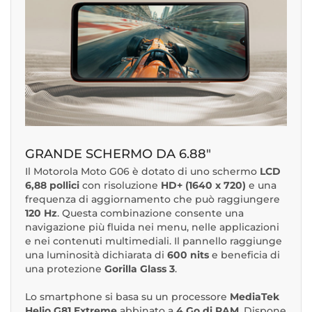
GRANDE SCHERMO DA 6.88"
Il Motorola Moto G06 è dotato di uno schermo
LCD
6,88 pollici
con risoluzione
HD+ (1640 x 720)
e una
frequenza di aggiornamento che può raggiungere
120 Hz
. Questa combinazione consente una
navigazione più fluida nei menu, nelle applicazioni
e nei contenuti multimediali. Il pannello raggiunge
una luminosità dichiarata di
600 nits
e beneficia di
una protezione
Gorilla Glass 3
.
Lo smartphone si basa su un processore
MediaTek
Helio G81 Extreme
abbinato a
4 Go di RAM
. Dispone