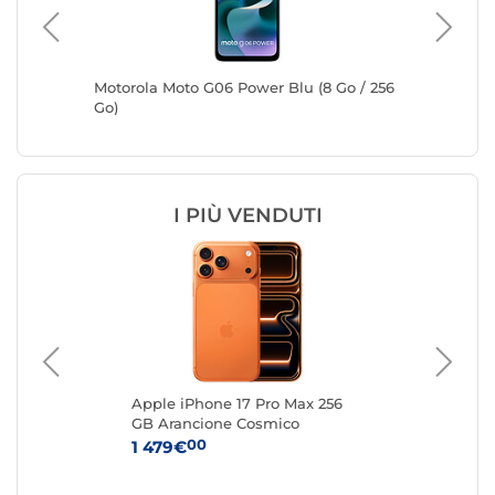
GB)
Motorola Moto G06 Power Blu (8 Go / 256
Motorol
Go)
Go)
I PIÙ VENDUTI
o
Apple iPhone 17 Pro Max 256
Ap
GB Arancione Cosmico
Ar
00
1 479€
1 