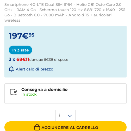
Smartphone 4G-LTE Dual SIM IP64 - Helio G81 Octo-Core 2.0
GHz - RAM 4 Go - Schermo touch 120 Hz 6.88" 720 x 1640 - 256
Go - Bluetooth 6.0 - 7000 mAh - Android 15 + auricolari
wireless
197€
95
In 3 rate
3 x
68€11
dunque 6€38 di spese
Alert calo di prezzo
Consegna a domicilio
In stock
1
AGGIUNGERE AL CARRELLO