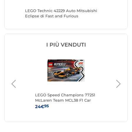
en
LEGO Technic 42229 Auto Mitsubishi
LEGO Te
Eclipse di Fast and Furious
R/T di F
I PIÙ VENDUTI
LEGO Speed Champions 77251
LE
McLaren Team MCL38 F1 Car
Ga
95
24€
52