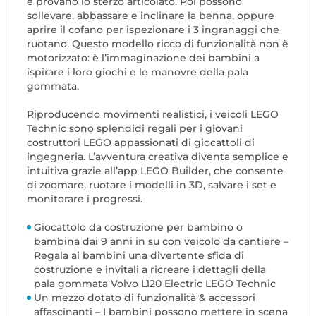
e provano lo sterzo articolato. Poi possono
sollevare, abbassare e inclinare la benna, oppure
aprire il cofano per ispezionare i 3 ingranaggi che
ruotano. Questo modello ricco di funzionalità non è
motorizzato: è l’immaginazione dei bambini a
ispirare i loro giochi e le manovre della pala
gommata.
Riproducendo movimenti realistici, i veicoli LEGO
Technic sono splendidi regali per i giovani
costruttori LEGO appassionati di giocattoli di
ingegneria. L’avventura creativa diventa semplice e
intuitiva grazie all’app LEGO Builder, che consente
di zoomare, ruotare i modelli in 3D, salvare i set e
monitorare i progressi.
Giocattolo da costruzione per bambino o
bambina dai 9 anni in su con veicolo da cantiere –
Regala ai bambini una divertente sfida di
costruzione e invitali a ricreare i dettagli della
pala gommata Volvo L120 Electric LEGO Technic
Un mezzo dotato di funzionalità & accessori
affascinanti – I bambini possono mettere in scena