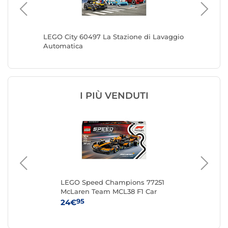
orazione
LEGO City 60497 La Stazione di Lavaggio
LEGO Ci
Automatica
I PIÙ VENDUTI
LEGO Speed Champions 77251
LE
McLaren Team MCL38 F1 Car
Ga
95
24€
52