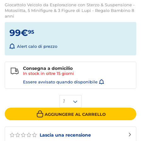
Giocattolo Veicolo da Esplorazione con Sterzo & Suspensione -
Motoslitta, 5 Minifigure & 3 Figure di Lupi - Regalo Bambino 8
anni
99€
95
Alert calo di prezzo
Consegna a domicilio
In stock in oltre
15 giorni
Essere avvisato quando disponibile
1
AGGIUNGERE AL CARRELLO
Lascia una recensione